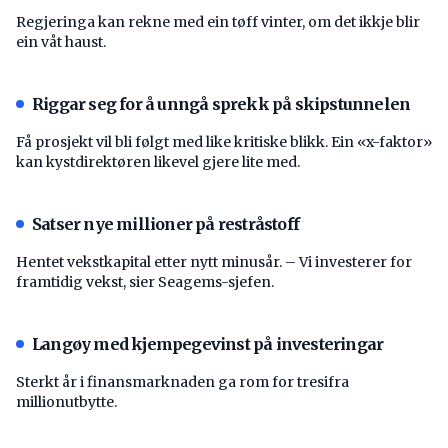
Regjeringa kan rekne med ein tøff vinter, om det ikkje blir
ein våt haust.
Riggar seg for å unngå sprekk på skipstunnelen
Få prosjekt vil bli følgt med like kritiske blikk. Ein «x-faktor»
kan kystdirektøren likevel gjere lite med.
Satser nye millioner på restråstoff
Hentet vekstkapital etter nytt minusår. – Vi investerer for
framtidig vekst, sier Seagems-sjefen.
Langøy med kjempegevinst på investeringar
Sterkt år i finansmarknaden ga rom for tresifra
millionutbytte.