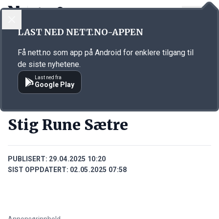
LOGG INN
MENY
Annonsørinnhold
LAST NED NETT.NO-APPEN
Link for annonse
Få nett.no som app på Android for enklere tilgang til
de siste nyhetene.
Last ned fra
Google Play
PERSONER
Stig Rune Sætre
PUBLISERT:
29.04.2025 10:20
SIST OPPDATERT:
02.05.2025 07:58
Annonsørinnhold