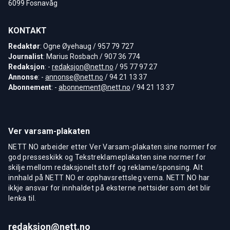
6099 Fosnavåg
KONTAKT
Redaktør
: Ogne Øyehaug / 957 79 727
Journalist
: Marius Rosbach / 907 36 774
Redaksjon
: -
redaksjon@nett.no
/ 95 77 97 27
Annonse
: -
annonse@nett.no
/ 94 21 13 37
Abonnement
: -
abonnement@nett.no
/ 94 21 13 37
Ver varsam-plakaten
NETT NO arbeider etter Ver Varsam-plakaten sine normer for
god presseskikk og Tekstreklameplakaten sine normer for
skilje mellom redaksjonelt stoff og reklame/sponsing. Alt
innhald på NETT NO er opphavsrettsleg verna. NETT NO har
ikkje ansvar for innhaldet på eksterne nettsider som det blir
lenka til.
redaksjon@nett.no