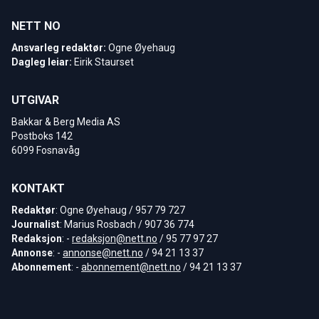
NETT NO
Ansvarleg redaktør:
Ogne Øyehaug
Dagleg leiar:
Eirik Staurset
UTGIVAR
Bakkar & Berg Media AS
Postboks 142
6099 Fosnavåg
KONTAKT
Redaktør
: Ogne Øyehaug / 957 79 727
Journalist
: Marius Rosbach / 907 36 774
Redaksjon
: -
redaksjon@nett.no
/ 95 77 97 27
Annonse
: -
annonse@nett.no
/ 94 21 13 37
Abonnement
: -
abonnement@nett.no
/ 94 21 13 37