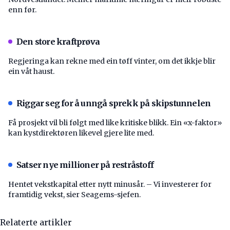
enn før.
Den store kraftprøva
Regjeringa kan rekne med ein tøff vinter, om det ikkje blir
ein våt haust.
Riggar seg for å unngå sprekk på skipstunnelen
Få prosjekt vil bli følgt med like kritiske blikk. Ein «x-faktor»
kan kystdirektøren likevel gjere lite med.
Satser nye millioner på restråstoff
Hentet vekstkapital etter nytt minusår. – Vi investerer for
framtidig vekst, sier Seagems-sjefen.
Relaterte artikler