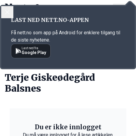
LOGG INN
MENY
Annonsørinnhold
LAST NED NETT.NO-APPEN
Link for annonse
Få nett.no som app på Android for enklere tilgang til
de siste nyhetene.
Last ned fra
Google Play
PERSONER
Terje Giskeødegård
Balsnes
Du er ikke innlogget
Du må være innlogget for å lese artikkelen.