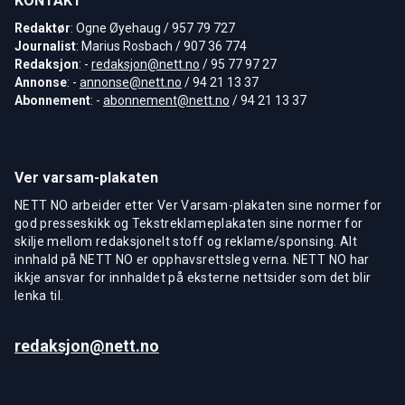
KONTAKT
Redaktør
: Ogne Øyehaug / 957 79 727
Journalist
: Marius Rosbach / 907 36 774
Redaksjon
: -
redaksjon@nett.no
/ 95 77 97 27
Annonse
: -
annonse@nett.no
/ 94 21 13 37
Abonnement
: -
abonnement@nett.no
/ 94 21 13 37
Ver varsam-plakaten
NETT NO arbeider etter Ver Varsam-plakaten sine normer for
god presseskikk og Tekstreklameplakaten sine normer for
skilje mellom redaksjonelt stoff og reklame/sponsing. Alt
innhald på NETT NO er opphavsrettsleg verna. NETT NO har
ikkje ansvar for innhaldet på eksterne nettsider som det blir
lenka til.
redaksjon@nett.no