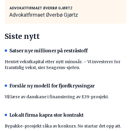
ADVOKATFIRMAET ØVERBØ GJØRTZ
Advokatfirmaet Øverbø Gjørtz
Siste nytt
Satser nye millioner på restråstoff
Hentet vekstkapital etter nytt minusår. – Vi investerer for
framtidig vekst, sier Seagems-sjefen.
Forslår ny modell for fjordkryssingar
Vil lære av danskane i finansiering av E39-prosjekt.
Lokalt firma kapra stor kontrakt
Bypakke-prosjekt råka av konkurs. No startar det opp att.