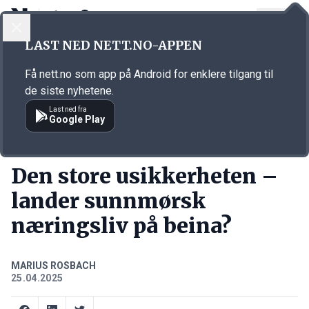
LOGG INN
MENY
Annonsørinnhold
LAST NED NETT.NO-APPEN
Link for annonse
Få nett.no som app på Android for enklere tilgang til
de siste nyhetene.
Last ned fra
Google Play
PODCASTS
Den store usikkerheten –
lander sunnmørsk
næringsliv på beina?
MARIUS ROSBACH
25.04.2025