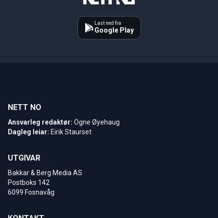
Last ned fra
Google Play
NETT NO
Ansvarleg redaktør:
Ogne Øyehaug
Dagleg leiar:
Eirik Staurset
UTGIVAR
Bakkar & Berg Media AS
Postboks 142
6099 Fosnavåg