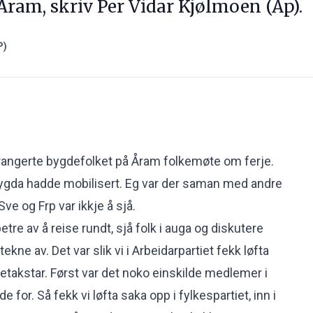
Åram, skriv Per Vidar Kjølmoen (Ap).
P)
rangerte bygdefolket på Åram folkemøte om ferje.
bygda hadde mobilisert. Eg var der saman med andre
 Sve og Frp var ikkje å sjå.
 betre av å reise rundt, sjå folk i auga og diskutere
kne av. Det var slik vi i Arbeidarpartiet fekk løfta
etakstar. Først var det noko einskilde medlemer i
e for. Så fekk vi løfta saka opp i fylkespartiet, inn i