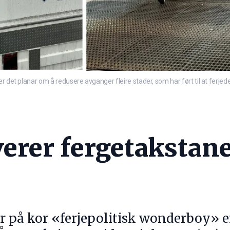
r det planar om å redusere avganger fleire stader, som har ført til at ferje
erer fergetakstane,
r på kor «ferjepolitisk wonderboy» er 