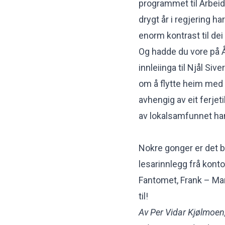
programmet til Arbeida
drygt år i regjering ha
enorm kontrast til dei
Og hadde du vore på Å
innleiinga til Njål Siv
om å flytte heim med 
avhengig av eit ferje
av lokalsamfunnet han 
Nokre gonger er det be
lesarinnlegg frå kont
Fantomet, Frank – Ma
til!
Av Per Vidar Kjølmoen