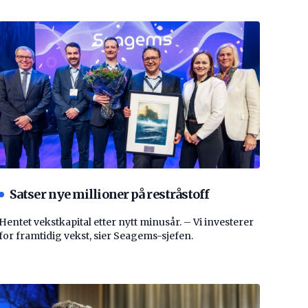
Satser nye millioner på restråstoff
Hentet vekstkapital etter nytt minusår. – Vi investerer
for framtidig vekst, sier Seagems-sjefen.