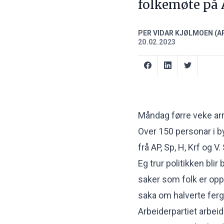
folkemøte på 
PER VIDAR KJØLMOEN (A
20.02.2023
Måndag førre veke ar
Over 150 personar i 
frå AP, Sp, H, Krf og V.
Eg trur politikken blir
saker som folk er oppte
saka om halverte ferg
Arbeiderpartiet arbeidd