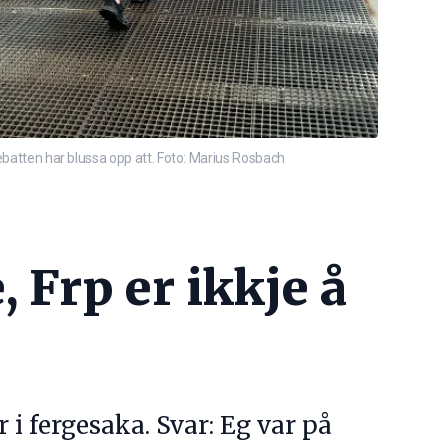
debatten har blussa opp att. Foto: Marius Rosbach
 Frp er ikkje å
i fergesaka. Svar: Eg var på