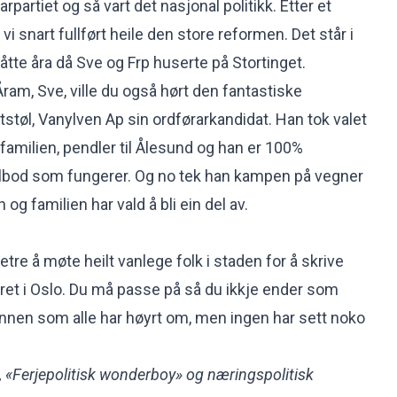
rpartiet og så vart det nasjonal politikk. Etter et
r vi snart fullført heile den store reformen. Det står i
 åtte åra då Sve og Frp huserte på Stortinget.
ram, Sve, ville du også hørt den fantastiske
ertstøl, Vanylven Ap sin ordførarkandidat. Han tok valet
familien, pendler til Ålesund og han er 100%
tilbod som fungerer. Og no tek han kampen på vegner
og familien har vald å bli ein del av.
tre å møte heilt vanlege folk i staden for å skrive
oret i Oslo. Du må passe på så du ikkje ender som
nnen som alle har høyrt om, men ingen har sett noko
, «Ferjepolitisk wonderboy» og næringspolitisk