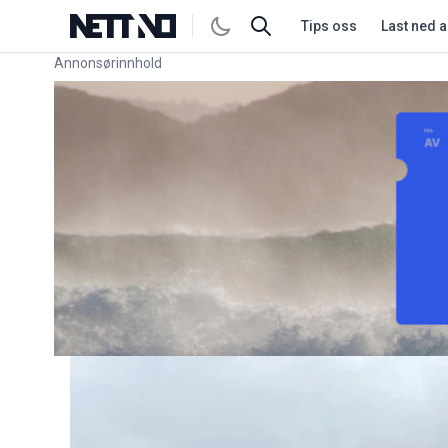
Tips oss
Last ned 
Annonsørinnhold
Link for annonse