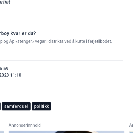
rtiet
rboy kvar er du?
 og Ap «stenger» vegar i distrikta ved å kutte i ferjetilbodet.
5:59
2023 11:10
samferdsel
politikk
Annonsørinnhold
A