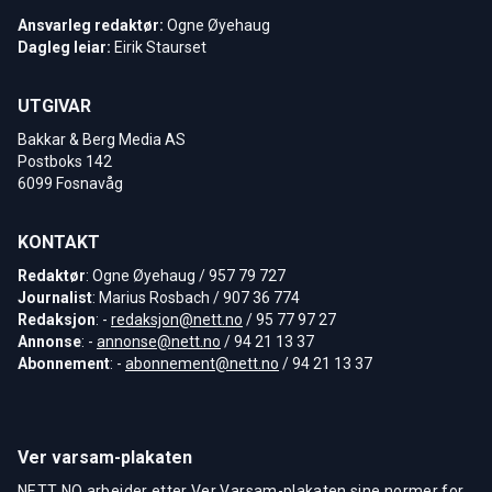
Ansvarleg redaktør:
Ogne Øyehaug
Dagleg leiar:
Eirik Staurset
UTGIVAR
Bakkar & Berg Media AS
Postboks 142
6099 Fosnavåg
KONTAKT
Redaktør
: Ogne Øyehaug / 957 79 727
Journalist
: Marius Rosbach / 907 36 774
Redaksjon
: -
redaksjon@nett.no
/ 95 77 97 27
Annonse
: -
annonse@nett.no
/ 94 21 13 37
Abonnement
: -
abonnement@nett.no
/ 94 21 13 37
Ver varsam-plakaten
NETT NO arbeider etter Ver Varsam-plakaten sine normer for