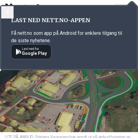
LOGG INN
MENY
Annonsørinnhold
LAST NED NETT.NO-APPEN
Link for annonse
Få nett.no som app på Android for enklere tilgang til
de siste nyhetene.
Last ned fra
Google Play
UTE PÅ ANBUD: Statens Vegvesen har sendt ut på anbud bygging av