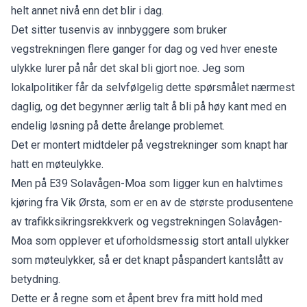
helt annet nivå enn det blir i dag.
Det sitter tusenvis av innbyggere som bruker
vegstrekningen flere ganger for dag og ved hver eneste
ulykke lurer på når det skal bli gjort noe. Jeg som
lokalpolitiker får da selvfølgelig dette spørsmålet nærmest
daglig, og det begynner ærlig talt å bli på høy kant med en
endelig løsning på dette årelange problemet.
Det er montert midtdeler på vegstrekninger som knapt har
hatt en møteulykke.
Men på E39 Solavågen-Moa som ligger kun en halvtimes
kjøring fra Vik Ørsta, som er en av de største produsentene
av trafikksikringsrekkverk og vegstrekningen Solavågen-
Moa som opplever et uforholdsmessig stort antall ulykker
som møteulykker, så er det knapt påspandert kantslått av
betydning.
Dette er å regne som et åpent brev fra mitt hold med