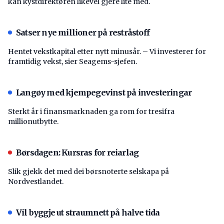
kan kystdirektøren likevel gjere lite med.
Satser nye millioner på restråstoff
Hentet vekstkapital etter nytt minusår. – Vi investerer for
framtidig vekst, sier Seagems-sjefen.
Langøy med kjempegevinst på investeringar
Sterkt år i finansmarknaden ga rom for tresifra
millionutbytte.
Børsdagen: Kursras for reiarlag
Slik gjekk det med dei børsnoterte selskapa på
Nordvestlandet.
Vil byggje ut straumnett på halve tida