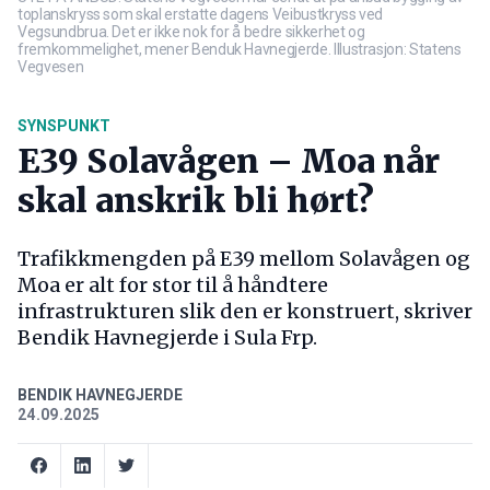
toplanskryss som skal erstatte dagens Veibustkryss ved
Vegsundbrua. Det er ikke nok for å bedre sikkerhet og
fremkommelighet, mener Benduk Havnegjerde. Illustrasjon: Statens
Vegvesen
SYNSPUNKT
E39 Solavågen – Moa når
skal anskrik bli hørt?
Trafikkmengden på E39 mellom Solavågen og
Moa er alt for stor til å håndtere
infrastrukturen slik den er konstruert, skriver
Bendik Havnegjerde i Sula Frp.
BENDIK HAVNEGJERDE
24.09.2025