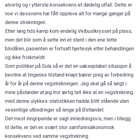
alvorlig og i ytterste konsekvens et dødelig utfall. Dette er
noe vi dessverre har fått oppleve alt for mange ganger på
denne strekningen.
Etter lang tids kamp kom endelig Veibustkrysset på plass,
men det blir som å sette inn et stent i den ene tette
blodåren, pasienten er fortsatt hjertesyk etter behandlingen
og ikke friskmeldt.
Som politiker på Sula så er det en uakseptabel situasjon å
bevitne at tingenes tilstand knapt bærer preg av forbedring
år for år på denne vegstrekningen. Jeg skal gå så langt i
mine påstander at jeg tror ærlig talt ikke at en vegstrekning
med denne ulykkes-statistikken hadde blitt stående uten
vesentlige utbedringer så lenge på Østlandet.
Det mest inngripende er sagt innledningsvis, men i tillegg
til dette, er det en svært stor samfunnsøkonomisk
konsekvens ved samme vegstrekning.