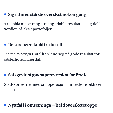
Sigrid med største overskot nokon gong
Tredobla omsetninga, mangedobla resultatet - og dobla
verdien på aksjeporteføljen.
Rekordoverskudd fra hotell
Eierne av Stryn Hotel kan lene seg på gode resultat for
søsterhotell i Lærdal.
Salsgevinst gav superoverskot for Ervik
Stad-konsernet med snuoperasjon. Inntektene bikka éin
milliard.
Nytt fall i omsetninga – held overskotet oppe