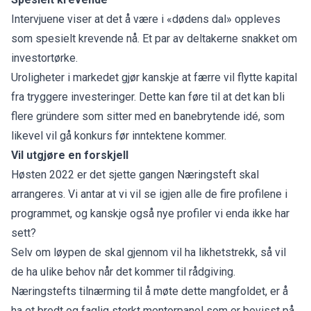
Intervjuene viser at det å være i «dødens dal» oppleves
som spesielt krevende nå. Et par av deltakerne snakket om
investortørke.
Uroligheter i markedet gjør kanskje at færre vil flytte kapital
fra tryggere investeringer. Dette kan føre til at det kan bli
flere gründere som sitter med en banebrytende idé, som
likevel vil gå konkurs før inntektene kommer.
Vil utgjøre en forskjell
Høsten 2022 er det sjette gangen Næringsteft skal
arrangeres. Vi antar at vi vil se igjen alle de fire profilene i
programmet, og kanskje også nye profiler vi enda ikke har
sett?
Selv om løypen de skal gjennom vil ha likhetstrekk, så vil
de ha ulike behov når det kommer til rådgiving.
Næringstefts tilnærming til å møte dette mangfoldet, er å
ha et bredt og faglig sterkt mentorpanel som er bevisst på