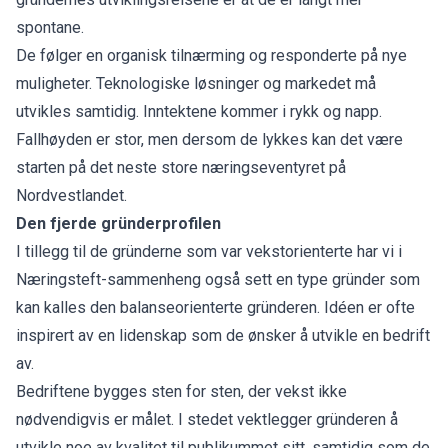
spontane.
De følger en organisk tilnærming og responderte på nye
muligheter. Teknologiske løsninger og markedet må
utvikles samtidig. Inntektene kommer i rykk og napp.
Fallhøyden er stor, men dersom de lykkes kan det være
starten på det neste store næringseventyret på
Nordvestlandet.
Den fjerde gründerprofilen
I tillegg til de gründerne som var vekstorienterte har vi i
Næringsteft-sammenheng også sett en type gründer som
kan kalles den balanseorienterte gründeren. Idéen er ofte
inspirert av en lidenskap som de ønsker å utvikle en bedrift
av.
Bedriftene bygges sten for sten, der vekst ikke
nødvendigvis er målet. I stedet vektlegger gründeren å
utvikle noe av kvalitet til publikummet sitt, samtidig som de