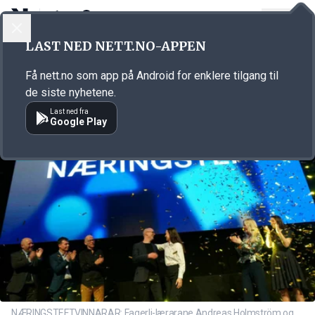
LOGG INN
MENY
Annonsørinnhold
LAST NED NETT.NO-APPEN
Link for annonse
Få nett.no som app på Android for enklere tilgang til
de siste nyhetene.
Last ned fra
Google Play
NÆRINGSTEFTVINNARAR: Fagerli-lærarane Andreas Holmström og