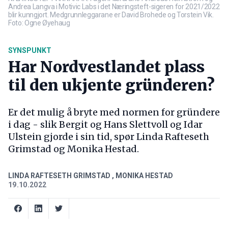
Andrea Langva i Motivic Labs i det Næringsteft-sigeren for 2021/2022
blir kunngjort. Medgrunnleggarane er David Brohede og Torstein Vik.
Foto: Ogne Øyehaug
SYNSPUNKT
Har Nordvestlandet plass
til den ukjente gründeren?
Er det mulig å bryte med normen for gründere
i dag - slik Bergit og Hans Slettvoll og Idar
Ulstein gjorde i sin tid, spør Linda Rafteseth
Grimstad og Monika Hestad.
LINDA RAFTESETH GRIMSTAD
,
MONIKA HESTAD
19.10.2022