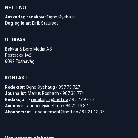
NETT NO
Ansvarleg redaktør:
Ogne Øyehaug
Dagleg leiar:
Eirik Staurset
UTGIVAR
Bakkar & Berg Media AS
Postboks 142
6099 Fosnavåg
KONTAKT
Redaktør
: Ogne Øyehaug / 957 79 727
Journalist
: Marius Rosbach / 907 36 774
Redaksjon
: -
redaksjon@nett.no
/ 95 77 97 27
Annonse
: -
annonse@nett.no
/ 94 21 13 37
Abonnement
: -
abonnement@nett.no
/ 94 21 13 37