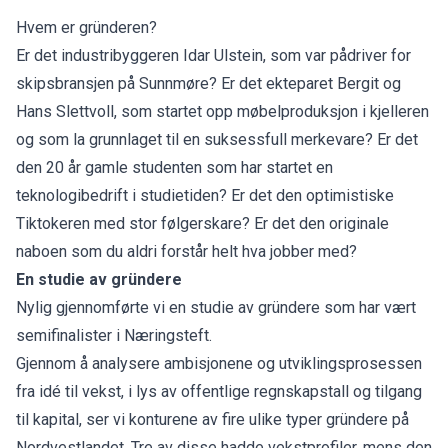
Hvem er gründeren?
Er det industribyggeren Idar Ulstein, som var pådriver for
skipsbransjen på Sunnmøre? Er det ekteparet Bergit og
Hans Slettvoll, som startet opp møbelproduksjon i kjelleren
og som la grunnlaget til en suksessfull merkevare? Er det
den 20 år gamle studenten som har startet en
teknologibedrift i studietiden? Er det den optimistiske
Tiktokeren med stor følgerskare? Er det den originale
naboen som du aldri forstår helt hva jobber med?
En studie av gründere
Nylig gjennomførte vi en studie av gründere som har vært
semifinalister i Næringsteft.
Gjennom å analysere ambisjonene og utviklingsprosessen
fra idé til vekst, i lys av offentlige regnskapstall og tilgang
til kapital, ser vi konturene av fire ulike typer gründere på
Nordvestlandet. Tre av disse hadde vekstprofiler, mens den