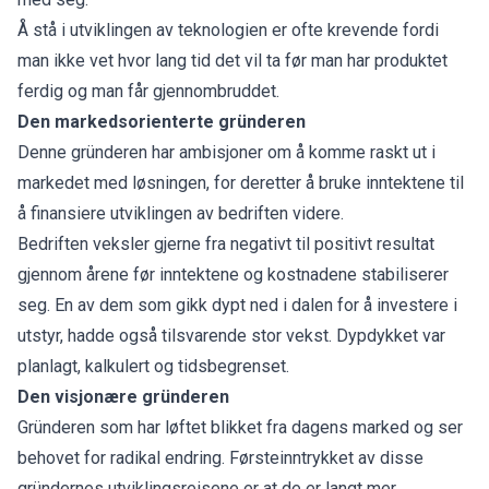
Å stå i utviklingen av teknologien er ofte krevende fordi
man ikke vet hvor lang tid det vil ta før man har produktet
ferdig og man får gjennombruddet.
Den markedsorienterte gründeren
Denne gründeren har ambisjoner om å komme raskt ut i
markedet med løsningen, for deretter å bruke inntektene til
å finansiere utviklingen av bedriften videre.
Bedriften veksler gjerne fra negativt til positivt resultat
gjennom årene før inntektene og kostnadene stabiliserer
seg. En av dem som gikk dypt ned i dalen for å investere i
utstyr, hadde også tilsvarende stor vekst. Dypdykket var
planlagt, kalkulert og tidsbegrenset.
Den visjonære gründeren
Gründeren som har løftet blikket fra dagens marked og ser
behovet for radikal endring. Førsteinntrykket av disse
gründernes utviklingsreisene er at de er langt mer