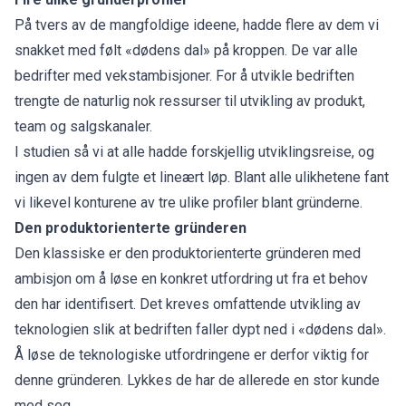
På tvers av de mangfoldige ideene, hadde flere av dem vi
snakket med følt «dødens dal» på kroppen. De var alle
bedrifter med vekstambisjoner. For å utvikle bedriften
trengte de naturlig nok ressurser til utvikling av produkt,
team og salgskanaler.
I studien så vi at alle hadde forskjellig utviklingsreise, og
ingen av dem fulgte et lineært løp. Blant alle ulikhetene fant
vi likevel konturene av tre ulike profiler blant gründerne.
Den produktorienterte gründeren
Den klassiske er den produktorienterte gründeren med
ambisjon om å løse en konkret utfordring ut fra et behov
den har identifisert. Det kreves omfattende utvikling av
teknologien slik at bedriften faller dypt ned i «dødens dal».
Å løse de teknologiske utfordringene er derfor viktig for
denne gründeren. Lykkes de har de allerede en stor kunde
med seg.