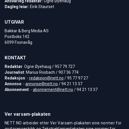
Ansvarleg redaktør:
Ogne Øyehaug
Dagleg leiar:
Eirik Staurset
UTGIVAR
Bakkar & Berg Media AS
Postboks 142
6099 Fosnavåg
KONTAKT
Redaktør
: Ogne Øyehaug / 957 79 727
Journalist
: Marius Rosbach / 907 36 774
Redaksjon
: -
redaksjon@nett.no
/ 95 77 97 27
Annonse
: -
annonse@nett.no
/ 94 21 13 37
Abonnement
: -
abonnement@nett.no
/ 94 21 13 37
Ver varsam-plakaten
NETT NO arbeider etter Ver Varsam-plakaten sine normer for
god presseskikk og Tekstreklameplakaten sine normer for