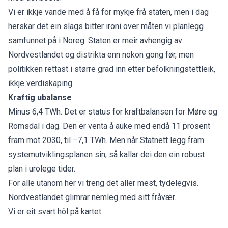
Vi er ikkje vande med å få for mykje frå staten, men i dag
herskar det ein slags bitter ironi over måten vi planlegg
samfunnet på i Noreg: Staten er meir avhengig av
Nordvestlandet og distrikta enn nokon gong før, men
politikken rettast i større grad inn etter befolkningstettleik,
ikkje verdiskaping.
Kraftig ubalanse
Minus 6,4 TWh. Det er status for kraftbalansen for Møre og
Romsdal i dag. Den er venta å auke med endå 11 prosent
fram mot 2030, til −7,1 TWh. Men når Statnett legg fram
systemutviklingsplanen sin, så kallar dei den ein robust
plan i urolege tider.
For alle utanom her vi treng det aller mest, tydelegvis.
Nordvestlandet glimrar nemleg med sitt fråvær.
Vi er eit svart hôl på kartet.