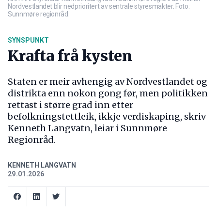
Nordvestlandet blir nedprioritert av sentrale styresmakter. Foto:
Sunnmøre regionråd.
SYNSPUNKT
Krafta frå kysten
Staten er meir avhengig av Nordvestlandet og
distrikta enn nokon gong før, men politikken
rettast i større grad inn etter
befolkningstettleik, ikkje verdiskaping, skriv
Kenneth Langvatn, leiar i Sunnmøre
Regionråd.
KENNETH LANGVATN
29.01.2026