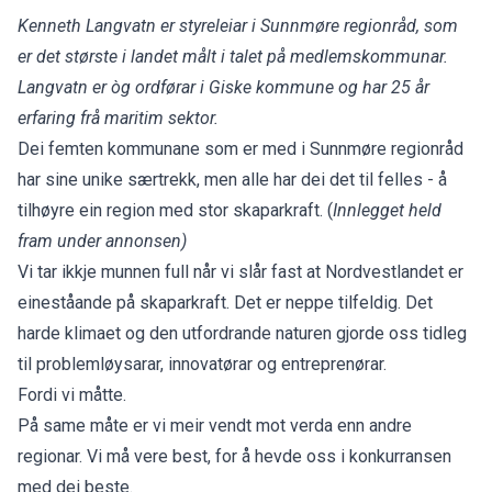
Kenneth Langvatn er styreleiar i Sunnmøre regionråd, som
er det største i landet målt i talet på medlemskommunar.
Langvatn er òg ordførar i Giske kommune og har 25 år
erfaring frå maritim sektor.
Dei femten kommunane som er med i Sunnmøre regionråd
har sine unike særtrekk, men alle har dei det til felles - å
tilhøyre ein region med stor skaparkraft. (
Innlegget held
fram under annonsen)
Vi tar ikkje munnen full når vi slår fast at Nordvestlandet er
eineståande på skaparkraft. Det er neppe tilfeldig. Det
harde klimaet og den utfordrande naturen gjorde oss tidleg
til problemløysarar, innovatørar og entreprenørar.
Fordi vi måtte.
På same måte er vi meir vendt mot verda enn andre
regionar. Vi må vere best, for å hevde oss i konkurransen
med dei beste.