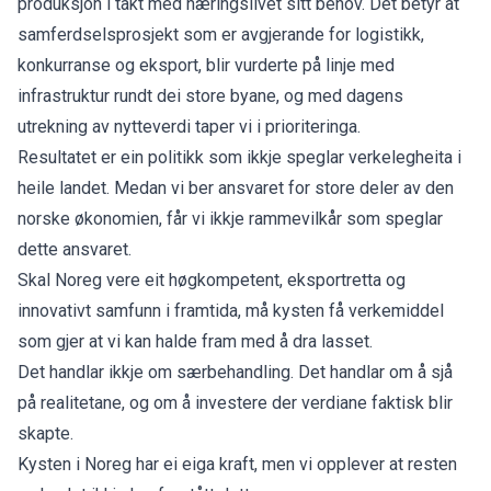
produksjon i takt med næringslivet sitt behov. Det betyr at
samferdselsprosjekt som er avgjerande for logistikk,
konkurranse og eksport, blir vurderte på linje med
infrastruktur rundt dei store byane, og med dagens
utrekning av nytteverdi taper vi i prioriteringa.
Resultatet er ein politikk som ikkje speglar verkelegheita i
heile landet. Medan vi ber ansvaret for store deler av den
norske økonomien, får vi ikkje rammevilkår som speglar
dette ansvaret.
Skal Noreg vere eit høgkompetent, eksportretta og
innovativt samfunn i framtida, må kysten få verkemiddel
som gjer at vi kan halde fram med å dra lasset.
Det handlar ikkje om særbehandling. Det handlar om å sjå
på realitetane, og om å investere der verdiane faktisk blir
skapte.
Kysten i Noreg har ei eiga kraft, men vi opplever at resten