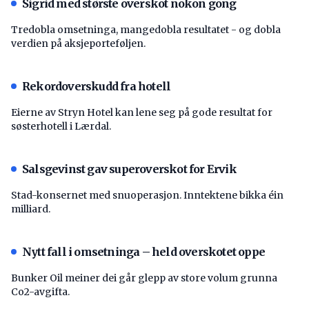
Sigrid med største overskot nokon gong
Tredobla omsetninga, mangedobla resultatet - og dobla
verdien på aksjeporteføljen.
Rekordoverskudd fra hotell
Eierne av Stryn Hotel kan lene seg på gode resultat for
søsterhotell i Lærdal.
Salsgevinst gav superoverskot for Ervik
Stad-konsernet med snuoperasjon. Inntektene bikka éin
milliard.
Nytt fall i omsetninga – held overskotet oppe
Bunker Oil meiner dei går glepp av store volum grunna
Co2-avgifta.