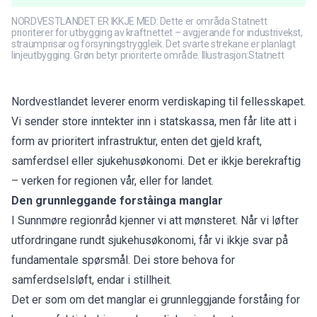
NORDVESTLANDET ER IKKJE MED: Dette er områda Statnett
prioriterer for utbygging av kraftnettet – avgjerande for industrivekst,
straumprisar og forsyningstryggleik. Det svarte strekane er planlagt
linjeutbygging. Grøn betyr prioriterte område. Illustrasjon:Statnett
Nordvestlandet leverer enorm verdiskaping til fellesskapet.
Vi sender store inntekter inn i statskassa, men får lite att i
form av prioritert infrastruktur, enten det gjeld kraft,
samferdsel eller sjukehusøkonomi. Det er ikkje berekraftig
– verken for regionen vår, eller for landet.
Den grunnleggande forståinga manglar
I Sunnmøre regionråd kjenner vi att mønsteret. Når vi løfter
utfordringane rundt sjukehusøkonomi, får vi ikkje svar på
fundamentale spørsmål. Dei store behova for
samferdselsløft, endar i stillheit.
Det er som om det manglar ei grunnleggjande forståing for