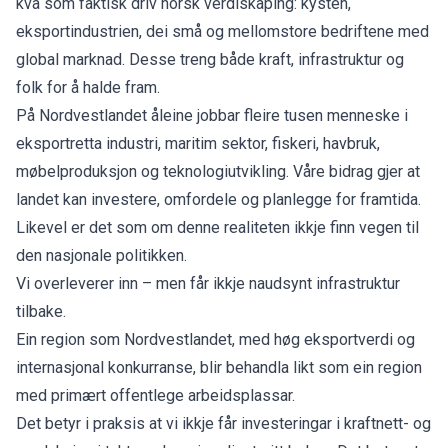
kva som faktisk driv norsk verdiskaping: kysten,
eksportindustrien, dei små og mellomstore bedriftene med
global marknad. Desse treng både kraft, infrastruktur og
folk for å halde fram.
På Nordvestlandet åleine jobbar fleire tusen menneske i
eksportretta industri, maritim sektor, fiskeri, havbruk,
møbelproduksjon og teknologiutvikling. Våre bidrag gjer at
landet kan investere, omfordele og planlegge for framtida.
Likevel er det som om denne realiteten ikkje finn vegen til
den nasjonale politikken.
Vi overleverer inn – men får ikkje naudsynt infrastruktur
tilbake.
Ein region som Nordvestlandet, med høg eksportverdi og
internasjonal konkurranse, blir behandla likt som ein region
med primært offentlege arbeidsplassar.
Det betyr i praksis at vi ikkje får investeringar i kraftnett- og