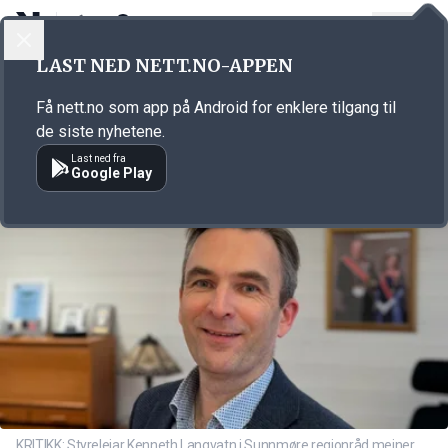
LOGG INN
MENY
Annonsørinnhold
LAST NED NETT.NO-APPEN
Link for annonse
Få nett.no som app på Android for enklere tilgang til
de siste nyhetene.
Last ned fra
Google Play
KRITIKK: Styreleiar Kenneth Langvatn i Sunnmøre regionråd meiner