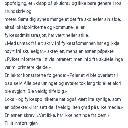
oppfølging, et «klapp på skuldra» og ikke bare generell ros
i rundskriv og
møter. Samtidig synes mange at det fra skoleeier sin side,
altså lokalpolitikerne og kommune- eller
fylkesadministrasjon, har vært heller stille.
«Med unntak frå eit skriv frå fylkesrådmannen har eg ikkje
høyrt frå skuleeigar,» skrev en, mens en annen påpekte:
«Fylket informerte litt via intranett, men info fra skuleleiinga
var mi primære kjelde.»
En lektor konstaterte følgende: «Føler at vi ble overlatt til
oss selv. Alle beslutninger og avtaler tok lang tid eller aldri
ble avgjort. Ble veldig tilfeldig.»
Lokal- og fylkespolitikerne har også vært lite synlige, som
en påpekte: «Har sett dei i veldig liten grad på ulike media.»
En annen skrev: «Vet ikke, har ikke hørt noe fra dem.»
Tillit innført igjen