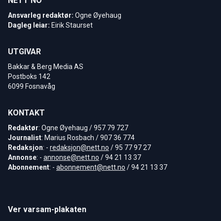
NETT NO
Ansvarleg redaktør:
Ogne Øyehaug
Dagleg leiar:
Eirik Staurset
UTGIVAR
Bakkar & Berg Media AS
Postboks 142
6099 Fosnavåg
KONTAKT
Redaktør
: Ogne Øyehaug / 957 79 727
Journalist
: Marius Rosbach / 907 36 774
Redaksjon
: -
redaksjon@nett.no
/ 95 77 97 27
Annonse
: -
annonse@nett.no
/ 94 21 13 37
Abonnement
: -
abonnement@nett.no
/ 94 21 13 37
Ver varsam-plakaten