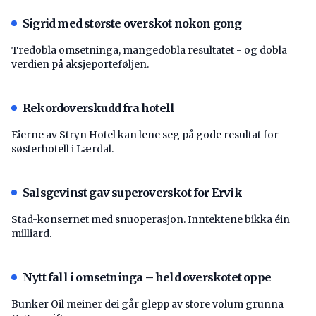
Sigrid med største overskot nokon gong
Tredobla omsetninga, mangedobla resultatet - og dobla
verdien på aksjeporteføljen.
Rekordoverskudd fra hotell
Eierne av Stryn Hotel kan lene seg på gode resultat for
søsterhotell i Lærdal.
Salsgevinst gav superoverskot for Ervik
Stad-konsernet med snuoperasjon. Inntektene bikka éin
milliard.
Nytt fall i omsetninga – held overskotet oppe
Bunker Oil meiner dei går glepp av store volum grunna