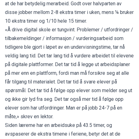
at de har betydelig merarbeid. Godt over halvparten av
disse jobber mellom 2-8 ekstra timer i uken, mens ¼ bruker
10 ekstra timer og 1/10 hele 15 timer.
«Å drive digital skole er tungvint. Problemer / utfordringer /
tilbakemeldinger / informasjon / vurderingsarbeid som
tidligere ble gjort i løpet av en undervisningstime, tar nå
veldig lang tid. Det tar lang tid å vurdere arbeidet til elevene
på digitale plattformer. Det tar tid å legge ut arbeidsplaner
på mer enn en plattform, fordi man må forsikre seg at alle
får tilgang til materialet. Det tar tid å svare elever på
spørsmål. Det tar tid å følge opp elever som melder seg ut
og ikke gir lyd fra seg. Det tar også mer tid å følge opp
elever som har utfordringer. Man er på jobb 24-7 på en
måte,» skrev en lektor.
Siden lærerne har en arbeidsuke på 43.5 timer, og
avspaserer de ekstra timene i feriene, betyr det at de