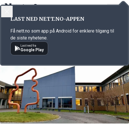
LOGG INN
MENY
Annonsørinnhold
LAST NED NETT.NO-APPEN
Link for annonse
Få nett.no som app på Android for enklere tilgang til
de siste nyhetene.
Last ned fra
Google Play