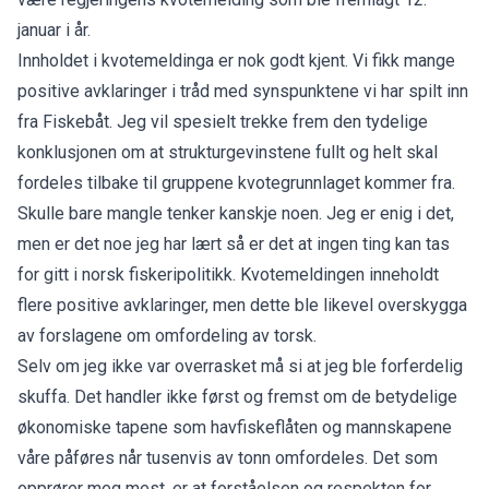
januar i år.
Innholdet i kvotemeldinga er nok godt kjent. Vi fikk mange
positive avklaringer i tråd med synspunktene vi har spilt inn
fra Fiskebåt. Jeg vil spesielt trekke frem den tydelige
konklusjonen om at strukturgevinstene fullt og helt skal
fordeles tilbake til gruppene kvotegrunnlaget kommer fra.
Skulle bare mangle tenker kanskje noen. Jeg er enig i det,
men er det noe jeg har lært så er det at ingen ting kan tas
for gitt i norsk fiskeripolitikk. Kvotemeldingen inneholdt
flere positive avklaringer, men dette ble likevel overskygga
av forslagene om omfordeling av torsk.
Selv om jeg ikke var overrasket må si at jeg ble forferdelig
skuffa. Det handler ikke først og fremst om de betydelige
økonomiske tapene som havfiskeflåten og mannskapene
våre påføres når tusenvis av tonn omfordeles. Det som
opprører meg mest, er at forståelsen og respekten for