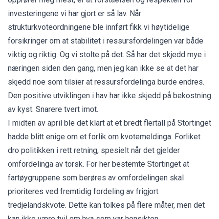
investeringene vi har gjort er så lav. Når
strukturkvoteordningene ble innført fikk vi høytidelige
forsikringer om at stabilitet i ressursfordelingen var både
viktig og riktig. Og vi stolte på det. Så har det skjedd mye i
næringen siden den gang, men jeg kan ikke se at det har
skjedd noe som tilsier at ressursfordelinga burde endres.
Den positive utviklingen i hav har ikke skjedd på bekostning
av kyst. Snarere tvert imot.
I midten av april ble det klart at et bredt flertall på Stortinget
hadde blitt enige om et forlik om kvotemeldinga. Forliket
dro politikken i rett retning, spesielt når det gjelder
omfordelinga av torsk. For her bestemte Stortinget at
fartøygruppene som berøres av omfordelingen skal
prioriteres ved fremtidig fordeling av frigjort
tredjelandskvote. Dette kan tolkes på flere måter, men det
kan ikke være tvil om hva som var hensikten.