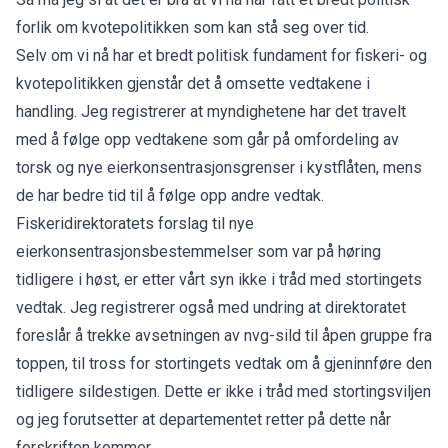
forlik om kvotepolitikken som kan stå seg over tid.
Selv om vi nå har et bredt politisk fundament for fiskeri- og
kvotepolitikken gjenstår det å omsette vedtakene i
handling. Jeg registrerer at myndighetene har det travelt
med å følge opp vedtakene som går på omfordeling av
torsk og nye eierkonsentrasjonsgrenser i kystflåten, mens
de har bedre tid til å følge opp andre vedtak.
Fiskeridirektoratets forslag til nye
eierkonsentrasjonsbestemmelser som var på høring
tidligere i høst, er etter vårt syn ikke i tråd med stortingets
vedtak. Jeg registrerer også med undring at direktoratet
foreslår å trekke avsetningen av nvg-sild til åpen gruppe fra
toppen, til tross for stortingets vedtak om å gjeninnføre den
tidligere sildestigen. Dette er ikke i tråd med stortingsviljen
og jeg forutsetter at departementet retter på dette når
forskriften kommer.