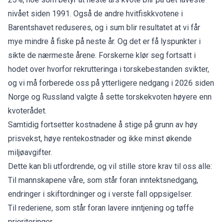
nivået siden 1991. Også de andre hvitfiskkvotene i
Barentshavet reduseres, og i sum blir resultatet at vi får
mye mindre å fiske på neste år. Og det er få lyspunkter i
sikte de nærmeste årene. Forskerne klør seg fortsatt i
hodet over hvorfor rekrutteringa i torskebestanden svikter,
og vi må forberede oss på ytterligere nedgang i 2026 siden
Norge og Russland valgte å sette torskekvoten høyere enn
kvoterådet.
Samtidig fortsetter kostnadene å stige på grunn av høy
prisvekst, høye rentekostnader og ikke minst økende
miljøavgifter.
Dette kan bli utfordrende, og vil stille store krav til oss alle:
Til mannskapene våre, som står foran inntektsnedgang,
endringer i skiftordninger og i verste fall oppsigelser.
Til rederiene, som står foran lavere inntjening og tøffe
prioriteringer.