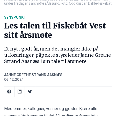
under fredagens årsmøte i Ålesund. Foto: Odd Kristian Dahle/Fiskebåt
SYNSPUNKT
Les talen til Fiskebåt Vest
sitt årsmøte
Et nytt godt år, men det mangler ikke på
utfordringer, påpekte styreleder Janne Grethe
Strand Aasnæs i sin tale til årsmøte.
JANNE GRETHE STRAND AASNÆS
06.12.2024
Medlemmer, kollegaer, venner og gjester. Kjære alle
sammen. Velkommen til det 11. ordinære årsmøtet i