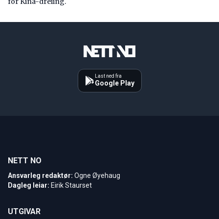
for Kina-dreiing.
Last ned fra
Google Play
NETT NO
Ansvarleg redaktør:
Ogne Øyehaug
Dagleg leiar:
Eirik Staurset
UTGIVAR