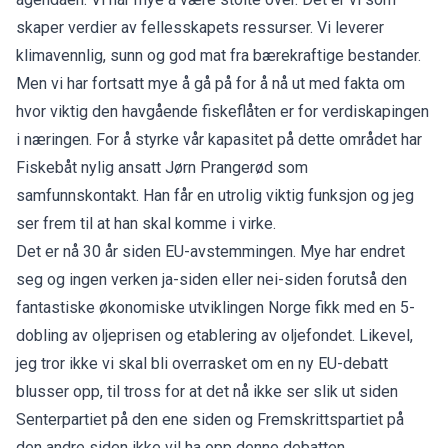
skaper verdier av fellesskapets ressurser. Vi leverer
klimavennlig, sunn og god mat fra bærekraftige bestander.
Men vi har fortsatt mye å gå på for å nå ut med fakta om
hvor viktig den havgående fiskeflåten er for verdiskapingen
i næringen. For å styrke vår kapasitet på dette området har
Fiskebåt nylig ansatt Jørn Prangerød som
samfunnskontakt. Han får en utrolig viktig funksjon og jeg
ser frem til at han skal komme i virke.
Det er nå 30 år siden EU-avstemmingen. Mye har endret
seg og ingen verken ja-siden eller nei-siden forutså den
fantastiske økonomiske utviklingen Norge fikk med en 5-
dobling av oljeprisen og etablering av oljefondet. Likevel,
jeg tror ikke vi skal bli overrasket om en ny EU-debatt
blusser opp, til tross for at det nå ikke ser slik ut siden
Senterpartiet på den ene siden og Fremskrittspartiet på
den andre siden ikke vil ha opp denne debatten.