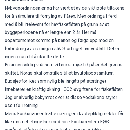
Nybyggordningen er og har vært et av de viktigste tiltakene
for å stimulere til fornying av flåten. Men ordninga i ferd
med å bli irrelevant for havfiskeflåten på grunn av at
byggeperiodene nå er lengre enn 2 år. Her må
departementet komme på banen og følge opp med en
forbedring av ordningen slik Stortinget har vedtatt. Det er
ingen grunn til å utsette dette.
En annen viktig sak som vi bruker mye tid på er det grønne
skiftet. Norge skal omstilles til et lavutslippssamfunn.
Budsjettforliket som nylig ble inngått på stortinget
innebærer en kraftig økning i CO2-avgiftene for fiskeflåten.
Jeg er alvorlig bekymret over at disse vedtakene styrer
oss i feil retning.
Mens konkurranseutsatte næringer i kvotepliktig sektor får
like rammebetingelser med sine konkurrenter i EØS-
området, står konkurranseutsatte næringer i ikke-