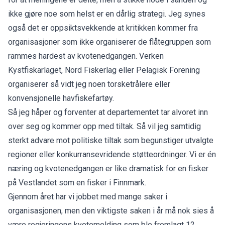
ikke gjøre noe som helst er en dårlig strategi. Jeg synes
også det er oppsiktsvekkende at kritikken kommer fra
organisasjoner som ikke organiserer de flåtegruppen som
rammes hardest av kvotenedgangen. Verken
Kystfiskarlaget, Nord Fiskerlag eller Pelagisk Forening
organiserer så vidt jeg noen torsketrålere eller
konvensjonelle havfiskefartøy.
Så jeg håper og forventer at departementet tar alvoret inn
over seg og kommer opp med tiltak. Så vil jeg samtidig
sterkt advare mot politiske tiltak som begunstiger utvalgte
regioner eller konkurransevridende støtteordninger. Vi er én
næring og kvotenedgangen er like dramatisk for en fisker
på Vestlandet som en fisker i Finnmark.
Gjennom året har vi jobbet med mange saker i
organisasjonen, men den viktigste saken i år må nok sies å
være regjeringens kvotemelding som ble fremlagt 12.