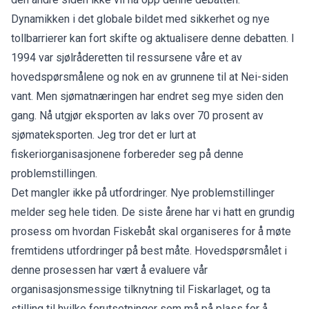
Dynamikken i det globale bildet med sikkerhet og nye
tollbarrierer kan fort skifte og aktualisere denne debatten. I
1994 var sjølråderetten til ressursene våre et av
hovedspørsmålene og nok en av grunnene til at Nei-siden
vant. Men sjømatnæringen har endret seg mye siden den
gang. Nå utgjør eksporten av laks over 70 prosent av
sjømateksporten. Jeg tror det er lurt at
fiskeriorganisasjonene forbereder seg på denne
problemstillingen.
Det mangler ikke på utfordringer. Nye problemstillinger
melder seg hele tiden. De siste årene har vi hatt en grundig
prosess om hvordan Fiskebåt skal organiseres for å møte
fremtidens utfordringer på best måte. Hovedspørsmålet i
denne prosessen har vært å evaluere vår
organisasjonsmessige tilknytning til Fiskarlaget, og ta
stilling til hvilke forutsetninger som må på plass for å