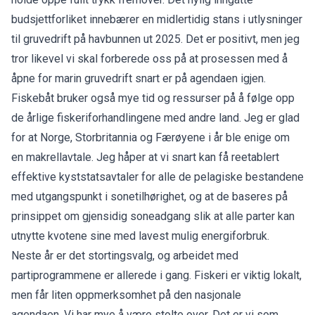
budsjettforliket innebærer en midlertidig stans i utlysninger
til gruvedrift på havbunnen ut 2025. Det er positivt, men jeg
tror likevel vi skal forberede oss på at prosessen med å
åpne for marin gruvedrift snart er på agendaen igjen.
Fiskebåt bruker også mye tid og ressurser på å følge opp
de årlige fiskeriforhandlingene med andre land. Jeg er glad
for at Norge, Storbritannia og Færøyene i år ble enige om
en makrellavtale. Jeg håper at vi snart kan få reetablert
effektive kyststatsavtaler for alle de pelagiske bestandene
med utgangspunkt i sonetilhørighet, og at de baseres på
prinsippet om gjensidig soneadgang slik at alle parter kan
utnytte kvotene sine med lavest mulig energiforbruk.
Neste år er det stortingsvalg, og arbeidet med
partiprogrammene er allerede i gang. Fiskeri er viktig lokalt,
men får liten oppmerksomhet på den nasjonale
agendaen. Vi har mye å være stolte over. Det er vi som