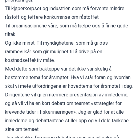
Til kjøperkorpset og industrien som må forvente mindre
råstoff og tøffere konkurranse om råstoffet.
Til organisasjonene våre, som må hjelpe oss å finne gode
tiltak.
Og ikke minst. Til myndighetene, som må gi oss
rammevilkår som gir mulighet til å drive på en
kostnadseffektiv måte.
Med dette som bakteppe var det ikke vanskelig å
bestemme tema for årsmøtet. Hva vi står foran og hvordan
skal vi møte utfordringene er hovedtema for årsmøtet i dag.
Dirigentene vil gi en nærmere presentasjon av innlederne,
og så vil vi ha en kort debatt om teamet «strategier for
krevende tider i fiskerinæringen». Jeg er glad for at alle
innlederne og debattantene stiller opp og vil dele tankene
sine om temaet.
Jeg skal ikke foregripe debatten, men jeg vil peke på