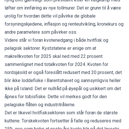
løfter om innføring av nye tollmurer. Det er grunn til å være
urolig for hvordan dette vil påvirke de globale
forsyningskjedene, inflasjon og renteutvikling, kronekurs og
andre parametere som påvirker oss.
Videre står vi foran kvotenedgang i både hvitfisk og
pelagisk sektorer. Kyststatene er enige om at
makrellkvoten for 2025 skal ned med 22 prosent
sammenlignet med totalkvoten for 2024. Kvoten for
nordsjøsild er også foreslått redusert med 20 prosent, det
blir ikke loddefiske i Barentshavet og sannsynligvis heller
ikke på Island. Det er nullråd på øyepål og usikkert om det
åpnes for tobisfiske. Dette vil merkes godt for den
pelagiske flåten og industritrålerne.
Det er likevel hvitfisksektoren som står foran de største
kuttene. Torskekvoten fortsetter å falle og reduseres med
25%, noe som betyr at neste års kvote blir på det laveste