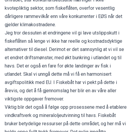
kvotepliktig sektor, som fiskeflåten, overfor vesentlig
dårligere rammevilkår enn våre konkurrenter i EØS når det
gjelder klimakostnadene.
Jeg tror dessuten at endringene vil gi lave utslippskutt i
fiskeflåten så lenge vi ikke har reelle og kostnadsdyktige
alternativer til diesel. Derimot er det sannsynlig at vi vil se
et endret driftsmønster, med økt bunkring i utlandet og til
havs. Det er også en fare for økte landinger av fisk i
utlandet. Skal vi unngå dette må vi få en harmonisert
avgiftspolitikk med EU. I Fiskebåt har vi pekt på dette i
årevis, og det å få gjennomslag her blir en av våre aller
viktigste oppgaver fremover.
Viktig blir det også å følge opp prosessene med å etablere
vindkraftverk og mineraloljeutvinning til havs. Fiskebåt
bruker betydelige ressurser på dette området, og her må vi
holde oppe fullt trykk fremover. Det nylig inngåtte