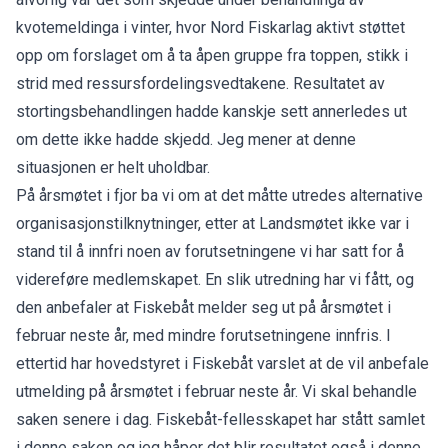
kvotemeldinga i vinter, hvor Nord Fiskarlag aktivt støttet
opp om forslaget om å ta åpen gruppe fra toppen, stikk i
strid med ressursfordelingsvedtakene. Resultatet av
stortingsbehandlingen hadde kanskje sett annerledes ut
om dette ikke hadde skjedd. Jeg mener at denne
situasjonen er helt uholdbar.
På årsmøtet i fjor ba vi om at det måtte utredes alternative
organisasjonstilknytninger, etter at Landsmøtet ikke var i
stand til å innfri noen av forutsetningene vi har satt for å
videreføre medlemskapet. En slik utredning har vi fått, og
den anbefaler at Fiskebåt melder seg ut på årsmøtet i
februar neste år, med mindre forutsetningene innfris. I
ettertid har hovedstyret i Fiskebåt varslet at de vil anbefale
utmelding på årsmøtet i februar neste år. Vi skal behandle
saken senere i dag. Fiskebåt-fellesskapet har stått samlet
i denne saken og jeg håper det blir resultatet også i denne