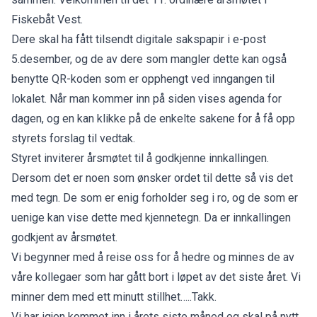
Fiskebåt Vest.
Dere skal ha fått tilsendt digitale sakspapir i e-post
5.desember, og de av dere som mangler dette kan også
benytte QR-koden som er opphengt ved inngangen til
lokalet. Når man kommer inn på siden vises agenda for
dagen, og en kan klikke på de enkelte sakene for å få opp
styrets forslag til vedtak.
Styret inviterer årsmøtet til å godkjenne innkallingen.
Dersom det er noen som ønsker ordet til dette så vis det
med tegn. De som er enig forholder seg i ro, og de som er
uenige kan vise dette med kjennetegn. Da er innkallingen
godkjent av årsmøtet.
Vi begynner med å reise oss for å hedre og minnes de av
våre kollegaer som har gått bort i løpet av det siste året. Vi
minner dem med ett minutt stillhet…..Takk.
Vi har igjen kommet inn i årets siste måned og skal på nytt