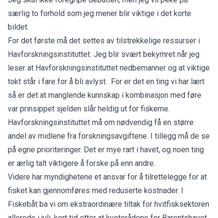
særlig to forhold som jeg mener blir viktige i det korte
bildet.
For det første må det settes av tilstrekkelige ressurser i
Havforskningsinstituttet. Jeg blir svært bekymret når jeg
leser at Havforskningsinstituttet nedbemanner og at viktige
tokt står i fare for å bli avlyst. For er det en ting vi har lært
så er det at manglende kunnskap i kombinasjon med føre
var prinsippet sjelden slår heldig ut for fiskerne.
Havforskningsinstituttet må om nødvendig få en større
andel av midlene fra forskningsavgiftene. I tillegg må de se
på egne prioriteringer. Det er mye rart i havet, og noen ting
er ærlig talt viktigere å forske på enn andre.
Videre har myndighetene et ansvar for å tilrettelegge for at
fisket kan gjennomføres med reduserte kostnader. I
Fiskebåt ba vi om ekstraordinære tiltak for hvitfisksektoren
allerede i juli, kort tid etter at kvoterådene for Barentshavet