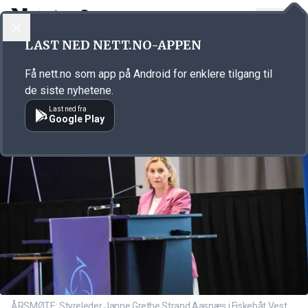
LOGG INN
MENY
Annonsørinnhold
LAST NED NETT.NO-APPEN
Link for annonse
Få nett.no som app på Android for enklere tilgang til
de siste nyhetene.
Last ned fra
Google Play
ÅRSMØTE: Styreleder Janne Grethe Strand Aasnæs i Fiskebåt Vest