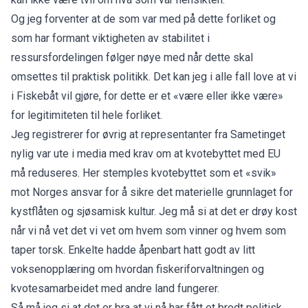
Og jeg forventer at de som var med på dette forliket og
som har formant viktigheten av stabilitet i
ressursfordelingen følger nøye med når dette skal
omsettes til praktisk politikk. Det kan jeg i alle fall love at vi
i Fiskebåt vil gjøre, for dette er et «være eller ikke være»
for legitimiteten til hele forliket.
Jeg registrerer for øvrig at representanter fra Sametinget
nylig var ute i media med krav om at kvotebyttet med EU
må reduseres. Her stemples kvotebyttet som et «svik»
mot Norges ansvar for å sikre det materielle grunnlaget for
kystflåten og sjøsamisk kultur. Jeg må si at det er drøy kost
når vi nå vet det vi vet om hvem som vinner og hvem som
taper torsk. Enkelte hadde åpenbart hatt godt av litt
voksenopplæring om hvordan fiskeriforvaltningen og
kvotesamarbeidet med andre land fungerer.
Så må jeg si at det er bra at vi nå har fått et bredt politisk