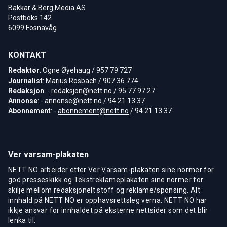
Bakkar & Berg Media AS
Postboks 142
6099 Fosnavåg
KONTAKT
Redaktør
: Ogne Øyehaug / 957 79 727
Journalist
: Marius Rosbach / 907 36 774
Redaksjon
: -
redaksjon@nett.no
/ 95 77 97 27
Annonse
: -
annonse@nett.no
/ 94 21 13 37
Abonnement
: -
abonnement@nett.no
/ 94 21 13 37
Ver varsam-plakaten
NETT NO arbeider etter Ver Varsam-plakaten sine normer for
god presseskikk og Tekstreklameplakaten sine normer for
skilje mellom redaksjonelt stoff og reklame/sponsing. Alt
innhald på NETT NO er opphavsrettsleg verna. NETT NO har
ikkje ansvar for innhaldet på eksterne nettsider som det blir
lenka til.