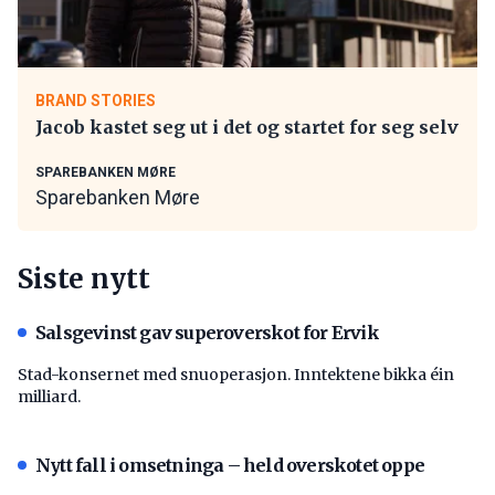
BRAND STORIES
Jacob kastet seg ut i det og startet for seg selv
SPAREBANKEN MØRE
Sparebanken Møre
Siste nytt
Salsgevinst gav superoverskot for Ervik
Stad-konsernet med snuoperasjon. Inntektene bikka éin
milliard.
Nytt fall i omsetninga – held overskotet oppe