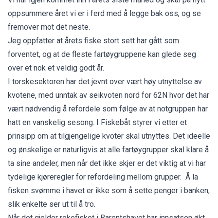
oppsummere året vi er i ferd med å legge bak oss, og se
fremover mot det neste.
Jeg oppfatter at årets fiske stort sett har gått som
forventet, og at de fleste fartøygruppene kan glede seg
over et nok et veldig godt år.
I torskesektoren har det jevnt over vært høy utnyttelse av
kvotene, med unntak av seikvoten nord for 62N hvor det har
vært nødvendig å refordele som følge av at notgruppen har
hatt en vanskelig sesong. I Fiskebåt styrer vi etter et
prinsipp om at tilgjengelige kvoter skal utnyttes. Det ideelle
og ønskelige er naturligvis at alle fartøygrupper skal klare å
ta sine andeler, men når det ikke skjer er det viktig at vi har
tydelige kjøreregler for refordeling mellom grupper. Å la
fisken svømme i havet er ikke som å sette penger i banken,
slik enkelte ser ut til å tro.
Når det gjelder rekefisket i Barentshavet har innsatsen økt