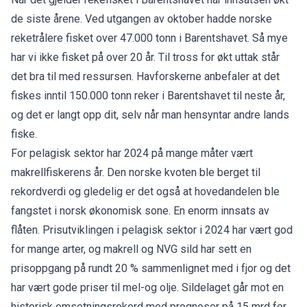
de siste årene. Ved utgangen av oktober hadde norske
reketrålere fisket over 47.000 tonn i Barentshavet. Så mye
har vi ikke fisket på over 20 år. Til tross for økt uttak står
det bra til med ressursen. Havforskerne anbefaler at det
fiskes inntil 150.000 tonn reker i Barentshavet til neste år,
og det er langt opp dit, selv når man hensyntar andre lands
fiske.
For pelagisk sektor har 2024 på mange måter vært
makrellfiskerens år. Den norske kvoten ble berget til
rekordverdi og gledelig er det også at hovedandelen ble
fangstet i norsk økonomisk sone. En enorm innsats av
flåten. Prisutviklingen i pelagisk sektor i 2024 har vært god
for mange arter, og makrell og NVG sild har sett en
prisoppgang på rundt 20 % sammenlignet med i fjor og det
har vært gode priser til mel-og olje. Sildelaget går mot en
historisk omsetningsrekord med prognoser på 15 mrd for