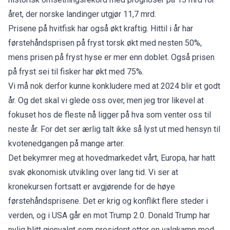
året, der norske landinger utgjør 11,7 mrd.
Prisene på hvitfisk har også økt kraftig. Hittil i år har
førstehåndsprisen på fryst torsk økt med nesten 50%,
mens prisen på fryst hyse er mer enn doblet. Også prisen
på fryst sei til fisker har økt med 75%.
Vi må nok derfor kunne konkludere med at 2024 blir et godt
år. Og det skal vi glede oss over, men jeg tror likevel at
fokuset hos de fleste nå ligger på hva som venter oss til
neste år. For det ser ærlig talt ikke så lyst ut med hensyn til
kvotenedgangen på mange arter.
Det bekymrer meg at hovedmarkedet vårt, Europa, har hatt
svak økonomisk utvikling over lang tid. Vi ser at
kronekursen fortsatt er avgjørende for de høye
førstehåndsprisene. Det er krig og konflikt flere steder i
verden, og i USA går en mot Trump 2.0. Donald Trump har
nylig blitt gjenvalgt som president etter en valgkamp med