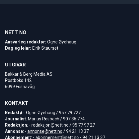
NETT NO
Ansvarleg redaktør:
Ogne Øyehaug
Dagleg leiar:
Eirik Staurset
UTGIVAR
Bakkar & Berg Media AS
Postboks 142
6099 Fosnavåg
KONTAKT
Redaktør
: Ogne Øyehaug / 957 79 727
Journalist
: Marius Rosbach / 907 36 774
Redaksjon
: -
redaksjon@nett.no
/ 95 77 97 27
Annonse
: -
annonse@nett.no
/ 94 21 13 37
Abonnement
: -
abonnement@nett.no
/ 94 21 13 37