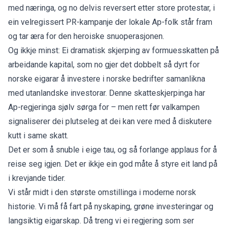
med næringa, og
no delvis reversert etter store protestar, i
ein velregissert PR-kampanje der lokale Ap-folk står fram
og tar æra for den heroiske snuoperasjonen.
Og ikkje minst: Ei dramatisk skjerping av formuesskatten på
arbeidande kapital, som no gjer det dobbelt så dyrt for
norske eigarar å investere i norske bedrifter samanlikna
med utanlandske investorar. Denne skatteskjerpinga har
Ap-regjeringa sjølv sørga for – men rett før valkampen
signaliserer dei plutseleg at dei kan vere med å diskutere
kutt i same skatt.
Det er som å snuble i eige tau, og så forlange applaus for å
reise seg igjen. Det er ikkje ein god måte å styre eit land på
i krevjande tider.
Vi står midt i den største omstillinga i moderne norsk
historie. Vi må få fart på nyskaping, grøne investeringar og
langsiktig eigarskap. Då treng vi ei regjering som ser