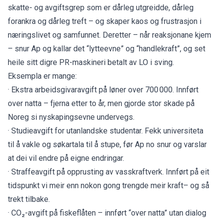
skatte- og avgiftsgrep som er dårleg utgreidde, dårleg
forankra og dårleg treft – og skaper kaos og frustrasjon i
næringslivet og samfunnet. Deretter – når reaksjonane kjem
– snur Ap og kallar det “lytteevne” og “handlekraft”, og set
heile sitt digre PR-maskineri betalt av LO i sving.
Eksempla er mange:
· Ekstra arbeidsgivaravgift på løner over 700 000. Innført
over natta – fjerna etter to år, men gjorde stor skade på
Noreg si nyskapingsevne undervegs.
· Studieavgift for utanlandske studentar. Fekk universiteta
til å vakle og søkartala til å stupe, før Ap no snur og varslar
at dei vil endre på eigne endringar.
· Straffeavgift på opprusting av vasskraftverk. Innført på eit
tidspunkt vi meir enn nokon gong trengde meir kraft– og så
trekt tilbake.
· CO₂-avgift på fiskeflåten – innført “over natta” utan dialog