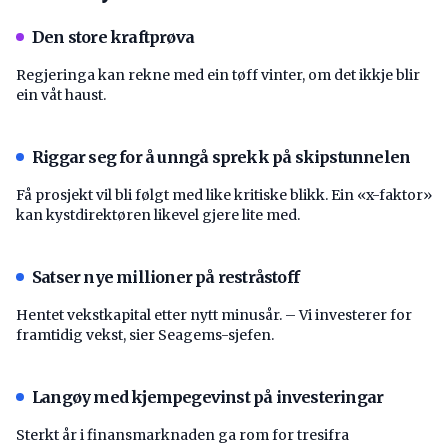
Den store kraftprøva
Regjeringa kan rekne med ein tøff vinter, om det ikkje blir
ein våt haust.
Riggar seg for å unngå sprekk på skipstunnelen
Få prosjekt vil bli følgt med like kritiske blikk. Ein «x-faktor»
kan kystdirektøren likevel gjere lite med.
Satser nye millioner på restråstoff
Hentet vekstkapital etter nytt minusår. – Vi investerer for
framtidig vekst, sier Seagems-sjefen.
Langøy med kjempegevinst på investeringar
Sterkt år i finansmarknaden ga rom for tresifra