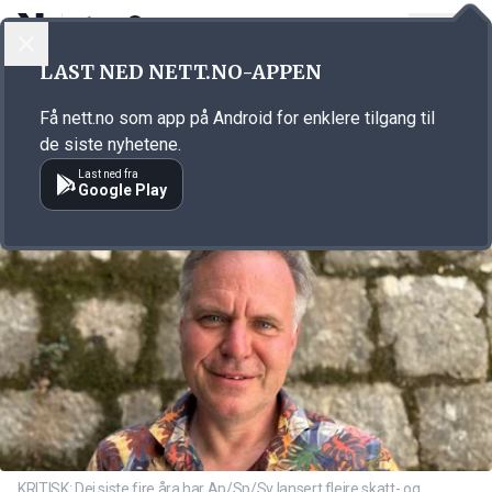
LOGG INN
MENY
Annonsørinnhold
LAST NED NETT.NO-APPEN
Link for annonse
Få nett.no som app på Android for enklere tilgang til
de siste nyhetene.
Last ned fra
Google Play
KRITISK: Dei siste fire åra har Ap/Sp/Sv lansert fleire skatt- og