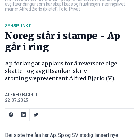
avgiftsendringar som har skapt kaos og frustrasjon i næringslivet,
meiner Alfred Bjørlo (biletet). Foto: Privat
SYNSPUNKT
Noreg står i stampe - Ap
går i ring
Ap forlangar applaus for å reversere eige
skatte- og avgiftsaukar, skriv
stortingsrepresentant Alfred Bjørlo (V).
ALFRED BJØRLO
22.07.2025
Dei siste fire åra har Ap, Sp og SV stadig lansert nye