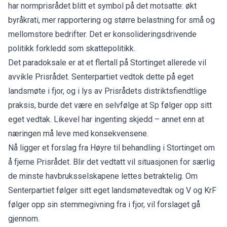
har normprisrådet blitt et symbol på det motsatte: økt
byråkrati, mer rapportering og større belastning for små og
mellomstore bedrifter. Det er konsolideringsdrivende
politikk forkledd som skattepolitikk.
Det paradoksale er at et flertall på Stortinget allerede vil
avvikle Prisrådet. Senterpartiet vedtok dette på eget
landsmøte i fjor, og i lys av Prisrådets distriktsfiendtlige
praksis, burde det være en selvfølge at Sp følger opp sitt
eget vedtak. Likevel har ingenting skjedd – annet enn at
næringen må leve med konsekvensene.
Nå ligger et forslag fra Høyre til behandling i Stortinget om
å fjerne Prisrådet. Blir det vedtatt vil situasjonen for særlig
de minste havbruksselskapene lettes betraktelig. Om
Senterpartiet følger sitt eget landsmøtevedtak og V og KrF
følger opp sin stemmegivning fra i fjor, vil forslaget gå
gjennom.