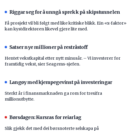
Riggar seg for å unngå sprekk på skipstunnelen
Få prosjekt vil bli følgt med like kritiske blikk. Ein «x-faktor»
kan kystdirektøren likevel gjere lite med.
Satser nye millioner på restråstoff
Hentet vekstkapital etter nytt minusår. – Vi investerer for
framtidig vekst, sier Seagems-sjefen.
Langøy med kjempegevinst på investeringar
Sterkt år i finansmarknaden ga rom for tresifra
millionutbytte.
Børsdagen: Kursras for reiarlag
Slik gjekk det med dei børsnoterte selskapa på