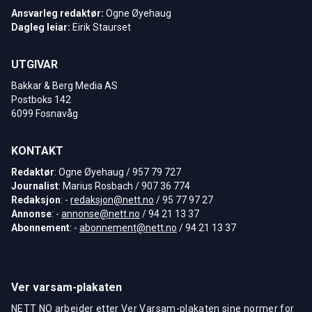
Ansvarleg redaktør:
Ogne Øyehaug
Dagleg leiar:
Eirik Staurset
UTGIVAR
Bakkar & Berg Media AS
Postboks 142
6099 Fosnavåg
KONTAKT
Redaktør
: Ogne Øyehaug / 957 79 727
Journalist
: Marius Rosbach / 907 36 774
Redaksjon
: -
redaksjon@nett.no
/ 95 77 97 27
Annonse
: -
annonse@nett.no
/ 94 21 13 37
Abonnement
: -
abonnement@nett.no
/ 94 21 13 37
Ver varsam-plakaten
NETT NO arbeider etter Ver Varsam-plakaten sine normer for