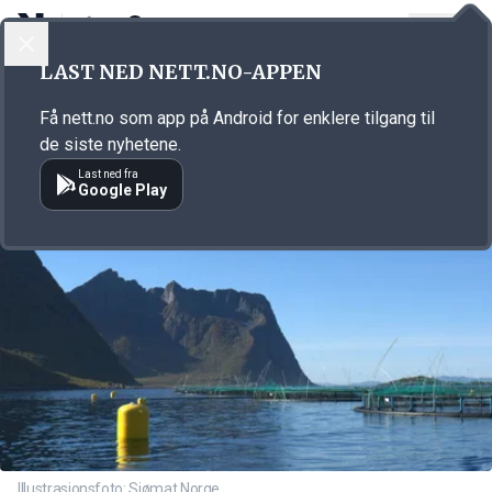
LOGG INN
MENY
Annonsørinnhold
LAST NED NETT.NO-APPEN
Link for annonse
Få nett.no som app på Android for enklere tilgang til
de siste nyhetene.
Last ned fra
Google Play
Illustrasjonsfoto: Sjømat Norge