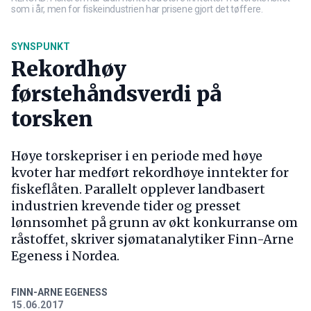
som i år, men for fiskeindustrien har prisene gjort det tøffere.
SYNSPUNKT
Rekordhøy
førstehåndsverdi på
torsken
Høye torskepriser i en periode med høye
kvoter har medført rekordhøye inntekter for
fiskeflåten. Parallelt opplever landbasert
industrien krevende tider og presset
lønnsomhet på grunn av økt konkurranse om
råstoffet, skriver sjømatanalytiker Finn-Arne
Egeness i Nordea.
FINN-ARNE EGENESS
15.06.2017