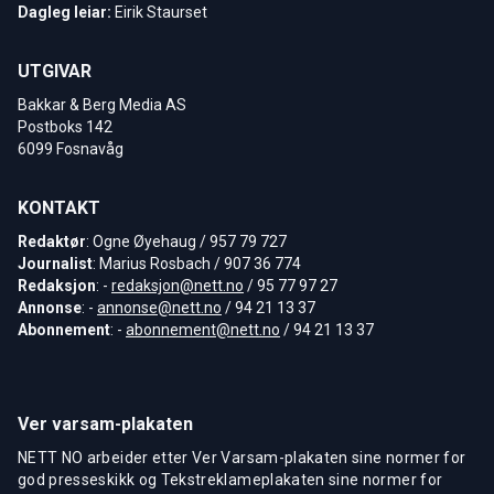
Dagleg leiar:
Eirik Staurset
UTGIVAR
Bakkar & Berg Media AS
Postboks 142
6099 Fosnavåg
KONTAKT
Redaktør
: Ogne Øyehaug / 957 79 727
Journalist
: Marius Rosbach / 907 36 774
Redaksjon
: -
redaksjon@nett.no
/ 95 77 97 27
Annonse
: -
annonse@nett.no
/ 94 21 13 37
Abonnement
: -
abonnement@nett.no
/ 94 21 13 37
Ver varsam-plakaten
NETT NO arbeider etter Ver Varsam-plakaten sine normer for
god presseskikk og Tekstreklameplakaten sine normer for