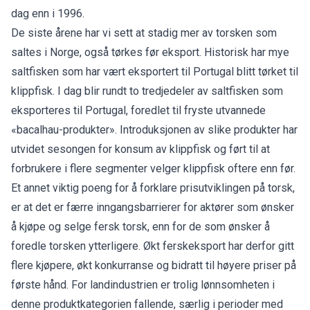
dag enn i 1996.
De siste årene har vi sett at stadig mer av torsken som
saltes i Norge, også tørkes før eksport. Historisk har mye
saltfisken som har vært eksportert til Portugal blitt tørket til
klippfisk. I dag blir rundt to tredjedeler av saltfisken som
eksporteres til Portugal, foredlet til fryste utvannede
«bacalhau-produkter». Introduksjonen av slike produkter har
utvidet sesongen for konsum av klippfisk og ført til at
forbrukere i flere segmenter velger klippfisk oftere enn før.
Et annet viktig poeng for å forklare prisutviklingen på torsk,
er at det er færre inngangsbarrierer for aktører som ønsker
å kjøpe og selge fersk torsk, enn for de som ønsker å
foredle torsken ytterligere. Økt ferskeksport har derfor gitt
flere kjøpere, økt konkurranse og bidratt til høyere priser på
første hånd. For landindustrien er trolig lønnsomheten i
denne produktkategorien fallende, særlig i perioder med