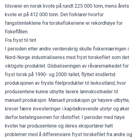
tilsvarer en norsk kvote på rundt 225 000 tonn, mens årets
kvote er på 412 000 tonn. Det forklarer hvorfor
fangstinntektene fra torskefiskeriene er rekordhøye for
fiskeflåten.
Fra fryst til tint
I perioden etter andre verdenskrig skulle fiskerinæringen i
Nord-Norge industrialiseres med fryst torskefilet som det
viktigste produktet. Globaliseringen av råvaremarkedet for
fryst torsk på 1990- og 2000-tallet, flyttet imidlertid
produksjonen av fryste filetprodukter til lavkostland, hvor
produsentene kunne utnytte lavere lønnskostnader til
manuell produksjon. Manuell produksjon gir høyere utbytte,
krever færre investeringer i kapitalkrevende utstyr og øker
derfor betalingsevnen for råstoffet. I perioder med høye
kvoter har produsentene og deres eksportører hatt
problemer med å differensiere fryst torskefilet fra andre og