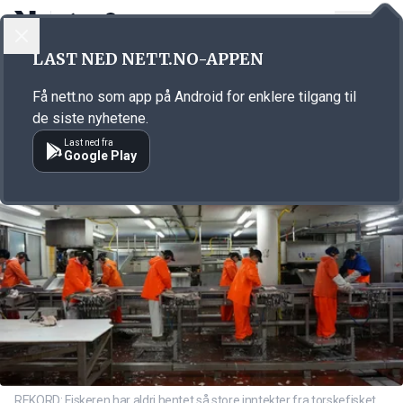
LOGG INN
MENY
Annonsørinnhold
LAST NED NETT.NO-APPEN
Link for annonse
Få nett.no som app på Android for enklere tilgang til
de siste nyhetene.
Last ned fra
Google Play
REKORD: Fiskeren har aldri hentet så store inntekter fra torskefisket