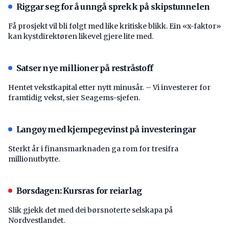
Riggar seg for å unngå sprekk på skipstunnelen
Få prosjekt vil bli følgt med like kritiske blikk. Ein «x-faktor»
kan kystdirektøren likevel gjere lite med.
Satser nye millioner på restråstoff
Hentet vekstkapital etter nytt minusår. – Vi investerer for
framtidig vekst, sier Seagems-sjefen.
Langøy med kjempegevinst på investeringar
Sterkt år i finansmarknaden ga rom for tresifra
millionutbytte.
Børsdagen: Kursras for reiarlag
Slik gjekk det med dei børsnoterte selskapa på
Nordvestlandet.