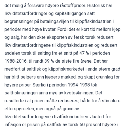
det mulig å forsvare høyere råstoffpriser. Historisk har
likviditetsutfordringer og kapitaltilgangen satt
begrensninger på betalingsviljen til klippfiskindustrien i
perioder med høye kvoter. Fordi det er kort tid mellom kjøp
og salg, har den økte eksporten av fersk torsk redusert
likviditetsutfordringene til klippfiskindustrien og redusert
andelen torsk til salting fra et snitt på 47 % i perioden
1988-2016, til rundt 39 % de siste fire årene. Det har
medført at saltfisk og klippfiskmarkedet i enda større grad
har blitt selgers enn kjøpers marked, og skapt grunnlag for
høyere priser. Særlig i perioden 1994-1998 tok
saltfisknæringen unna mye av kvoteøkningen. Det
resulterte i at prisen måtte reduseres, både for å stimulere
etterspørselen, men også på grunn av
likviditetsutfordringene i hvitfiskindustrien. Justert for
inflasjon er prisen på saltfisk av torsk 50 prosent høyere i