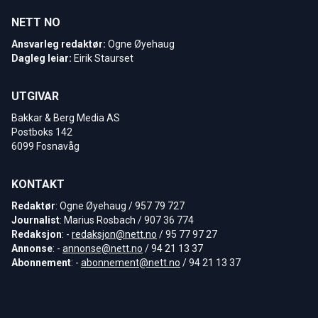
NETT NO
Ansvarleg redaktør:
Ogne Øyehaug
Dagleg leiar:
Eirik Staurset
UTGIVAR
Bakkar & Berg Media AS
Postboks 142
6099 Fosnavåg
KONTAKT
Redaktør
: Ogne Øyehaug / 957 79 727
Journalist
: Marius Rosbach / 907 36 774
Redaksjon
: -
redaksjon@nett.no
/ 95 77 97 27
Annonse
: -
annonse@nett.no
/ 94 21 13 37
Abonnement
: -
abonnement@nett.no
/ 94 21 13 37