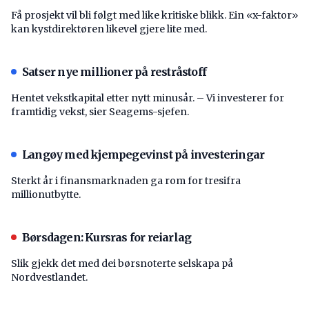
Få prosjekt vil bli følgt med like kritiske blikk. Ein «x-faktor»
kan kystdirektøren likevel gjere lite med.
Satser nye millioner på restråstoff
Hentet vekstkapital etter nytt minusår. – Vi investerer for
framtidig vekst, sier Seagems-sjefen.
Langøy med kjempegevinst på investeringar
Sterkt år i finansmarknaden ga rom for tresifra
millionutbytte.
Børsdagen: Kursras for reiarlag
Slik gjekk det med dei børsnoterte selskapa på
Nordvestlandet.