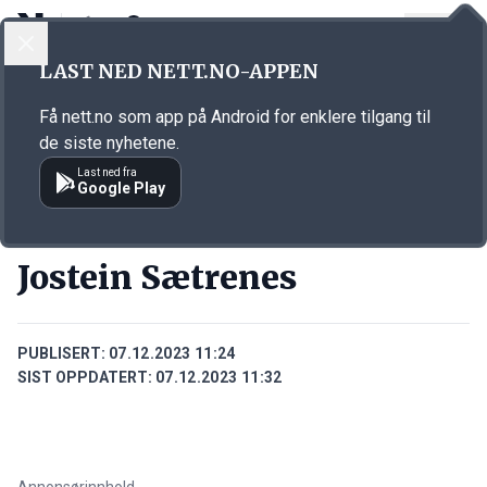
LOGG INN
MENY
Annonsørinnhold
LAST NED NETT.NO-APPEN
Link for annonse
Få nett.no som app på Android for enklere tilgang til
de siste nyhetene.
Last ned fra
Google Play
PERSONER
Jostein Sætrenes
PUBLISERT:
07.12.2023 11:24
SIST OPPDATERT:
07.12.2023 11:32
Annonsørinnhold