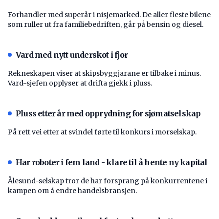
Forhandler med superår i nisjemarked. De aller fleste bilene
som ruller ut fra familiebedriften, går på bensin og diesel.
Vard med nytt underskot i fjor
Rekneskapen viser at skipsbyggjarane er tilbake i minus.
Vard-sjefen opplyser at drifta gjekk i pluss.
Pluss etter år med opprydning for sjømatselskap
På rett vei etter at svindel førte til konkurs i morselskap.
Har roboter i fem land - klare til å hente ny kapital
Ålesund-selskap tror de har forsprang på konkurrentene i
kampen om å endre handelsbransjen.