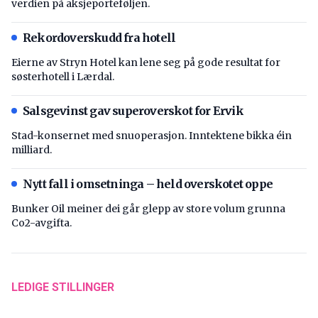
verdien på aksjeporteføljen.
Rekordoverskudd fra hotell
Eierne av Stryn Hotel kan lene seg på gode resultat for
søsterhotell i Lærdal.
Salsgevinst gav superoverskot for Ervik
Stad-konsernet med snuoperasjon. Inntektene bikka éin
milliard.
Nytt fall i omsetninga – held overskotet oppe
Bunker Oil meiner dei går glepp av store volum grunna
Co2-avgifta.
LEDIGE STILLINGER