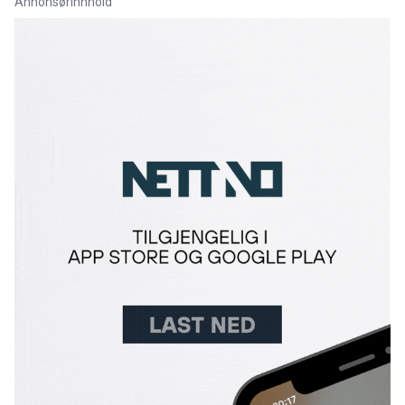
Annonsørinnhold
Link for annonse