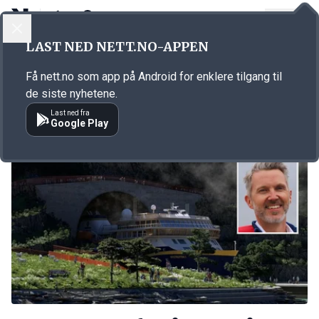
LOGG INN
MENY
Annonsørinnhold
LAST NED NETT.NO-APPEN
Link for annonse
Få nett.no som app på Android for enklere tilgang til
de siste nyhetene.
Last ned fra
Google Play