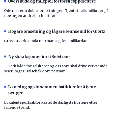
Overskudd og milepæl for torskeoppdrettere
Ode mer enn doblet omsetningen. Tjente titalls millioner på
noe ingen andre har klart før.
Høgare omsetning og lågare lønnsemd for Giørtz
Grossistverksemda nærmar seg fem milliardar.
Ny storaksjonær inn i Sølvtrans
– Godt både for selskapet og oss som skal drive verksemda,
seier Roger Halsebakk om partnar.
La ned og og slo sammen butikker for å tjene
penger
Lokaleid sportsaktør kastet de dårligste kortene etter
fallende trend.