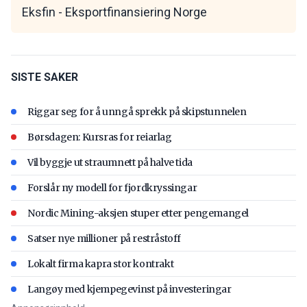
Eksfin - Eksportfinansiering Norge
SISTE SAKER
Riggar seg for å unngå sprekk på skipstunnelen
Børsdagen: Kursras for reiarlag
Vil byggje ut straumnett på halve tida
Forslår ny modell for fjordkryssingar
Nordic Mining-aksjen stuper etter pengemangel
Satser nye millioner på restråstoff
Lokalt firma kapra stor kontrakt
Langøy med kjempegevinst på investeringar