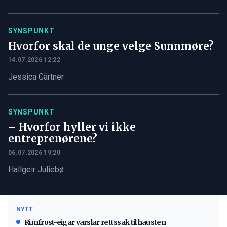
SYNSPUNKT
Hvorfor skal de unge velge Sunnmøre?
14.07.2026 12:22
Jessica Gärtner
SYNSPUNKT
– Hvorfor hyller vi ikke
entreprenørene?
06.07.2026 19:20
Hallgeir Juliebø
NYTT
Rimfrost-eigar varslar rettssak til hausten