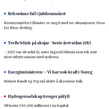
Rekordane fall i jubileumsåret
Konsernsjefen i Ulmatec er nøgd med no-situasjonen. Uroa
for Kina-dreiing.
Trefte blink på aksjar - beste året sidan 2013
– 2025 var eit solid år, seier Ingerid Ulstein som tek nytt
stort utbyte saman med syskena.
Energiministeren: – Vi har nok kraft i Noreg
Meiner Raudt og Frp må slutte å skremme folk.
Hydrogenselskap trenger påfyll
Vil hente 150-200 millioner i ny kapital.