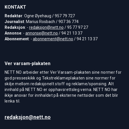
KONTAKT
Redaktør
: Ogne Øyehaug / 957 79 727
Journalist
: Marius Rosbach / 907 36 774
Redaksjon
: -
redaksjon@nett.no
/ 95 77 97 27
Annonse
: -
annonse@nett.no
/ 94 21 13 37
Abonnement
: -
abonnement@nett.no
/ 94 21 13 37
Ver varsam-plakaten
NETT NO arbeider etter Ver Varsam-plakaten sine normer for
god presseskikk og Tekstreklameplakaten sine normer for
skilje mellom redaksjonelt stoff og reklame/sponsing. Alt
innhald på NETT NO er opphavsrettsleg verna. NETT NO har
ikkje ansvar for innhaldet på eksterne nettsider som det blir
lenka til.
redaksjon@nett.no