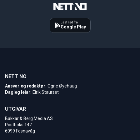
Last ned fra
Google Play
NETT NO
Ansvarleg redaktør:
Ogne Øyehaug
Dagleg leiar:
Eirik Staurset
UTGIVAR
Bakkar & Berg Media AS
Postboks 142
6099 Fosnavåg