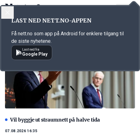
LOGG INN
MENY
LAST NED NETT.NO-APPEN
Nytt
Få nett.no som app på Android for enklere tilgang til
de siste nyhetene.
Last ned fra
Google Play
Vil byggje ut straumnett på halve tida
07.08.2026 16:35