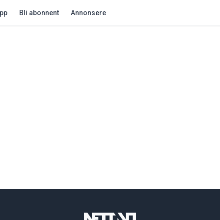
app
Bli abonnent
Annonsere