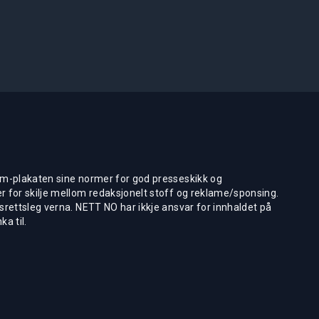
m-plakaten sine normer for god presseskikk og
 for skilje mellom redaksjonelt stoff og reklame/sponsing.
rettsleg verna. NETT NO har ikkje ansvar for innhaldet på
ka til.