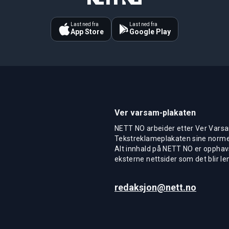
Last ned fra
Last ned fra
App Store
Google Play
Ver varsam-plakaten
NETT NO arbeider etter Ver Varsa
Tekstreklameplakaten sine normer
Alt innhald på NETT NO er opphavs
eksterne nettsider som det blir len
redaksjon@nett.no