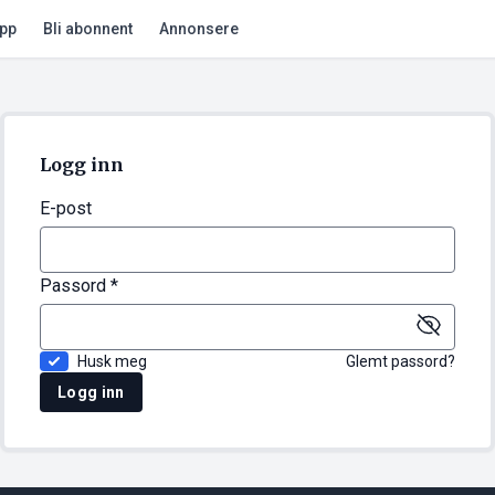
app
Bli abonnent
Annonsere
Logg inn
E-post
Passord *
Husk meg
Glemt passord?
Logg inn