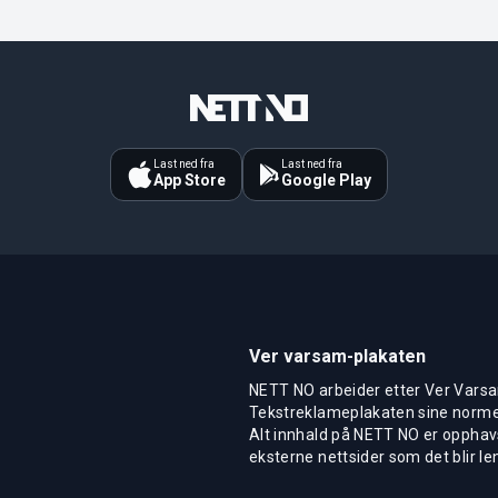
Last ned fra
Last ned fra
App Store
Google Play
Ver varsam-plakaten
NETT NO arbeider etter Ver Varsa
Tekstreklameplakaten sine normer
Alt innhald på NETT NO er opphavs
eksterne nettsider som det blir len