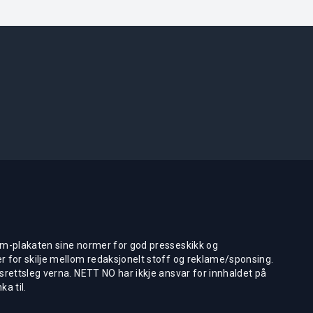
m-plakaten sine normer for god presseskikk og
 for skilje mellom redaksjonelt stoff og reklame/sponsing.
rettsleg verna. NETT NO har ikkje ansvar for innhaldet på
ka til.