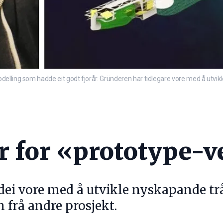
elling som hadde eit godt fjorår. Gründeren har tidlegare vore med å utvikl
r for «prototype-v
dei vore med å utvikle nyskapande trå
 frå andre prosjekt.