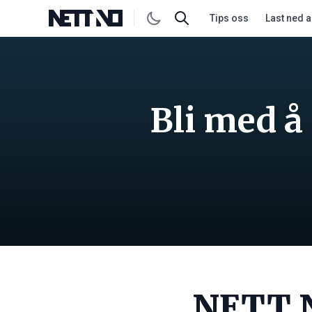
Tips oss
Last ned 
Bli med å
NETT 