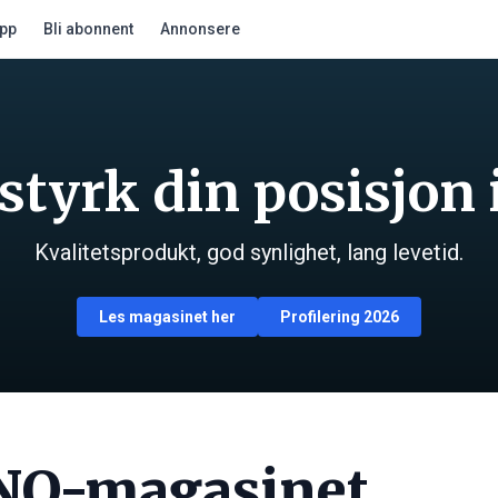
app
Bli abonnent
Annonsere
 styrk din posisjon 
Kvalitetsprodukt, god synlighet, lang levetid.
Les magasinet her
Profilering 2026
NO-magasinet