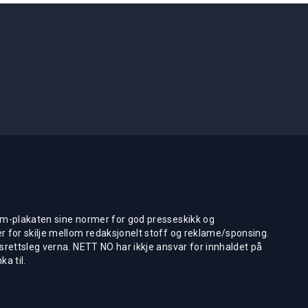
m-plakaten sine normer for god presseskikk og
 for skilje mellom redaksjonelt stoff og reklame/sponsing.
rettsleg verna. NETT NO har ikkje ansvar for innhaldet på
ka til.