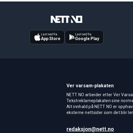
Last ned fra
Last ned fra
App Store
Google Play
Ver varsam-plakaten
NETT NO arbeider etter Ver Varsa
Tekstreklameplakaten sine normer
Alt innhald på NETT NO er opphavs
eksterne nettsider som det blir len
redaksjon@nett.no