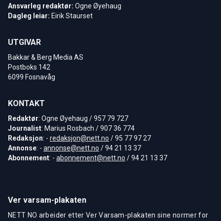
Ansvarleg redaktør:
Ogne Øyehaug
Dagleg leiar:
Eirik Staurset
UTGIVAR
Bakkar & Berg Media AS
Postboks 142
6099 Fosnavåg
KONTAKT
Redaktør
: Ogne Øyehaug / 957 79 727
Journalist
: Marius Rosbach / 907 36 774
Redaksjon
: -
redaksjon@nett.no
/ 95 77 97 27
Annonse
: -
annonse@nett.no
/ 94 21 13 37
Abonnement
: -
abonnement@nett.no
/ 94 21 13 37
Ver varsam-plakaten
NETT NO arbeider etter Ver Varsam-plakaten sine normer for