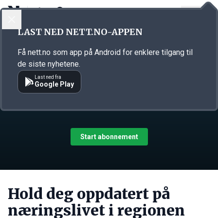
LOGG INN
MENY
LAST NED NETT.NO-APPEN
Få nett.no som app på Android for enklere tilgang til
Abonnement på Nett no
de siste nyhetene.
Last ned fra
Google Play
Få tilgang til alle saker og følg utviklingen i bransjene
som påvirker deg.
Start abonnement
Hold deg oppdatert på
næringslivet i regionen