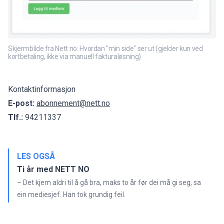
Skjermbilde fra Nett no: Hvordan "min side" ser ut (gjelder kun ved
kortbetaling, ikke via manuell fakturaløsning)
Kontaktinformasjon
E-post:
abonnement@nett.no
Tlf.:
94211337
LES OGSÅ
Ti år med NETT NO
– Det kjem aldri til å gå bra, maks to år før dei må gi seg, sa
ein mediesjef. Han tok grundig feil.