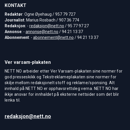
KONTAKT
Redaktør
: Ogne Øyehaug / 957 79 727
Journalist
: Marius Rosbach / 907 36 774
Redaksjon
: -
redaksjon@nett.no
/ 95 77 97 27
Annonse
: -
annonse@nett.no
/ 94 21 13 37
Abonnement
: -
abonnement@nett.no
/ 94 21 13 37
Ver varsam-plakaten
NETT NO arbeider etter Ver Varsam-plakaten sine normer for
god presseskikk og Tekstreklameplakaten sine normer for
skilje mellom redaksjonelt stoff og reklame/sponsing. Alt
innhald på NETT NO er opphavsrettsleg verna. NETT NO har
ikkje ansvar for innhaldet på eksterne nettsider som det blir
lenka til.
redaksjon@nett.no