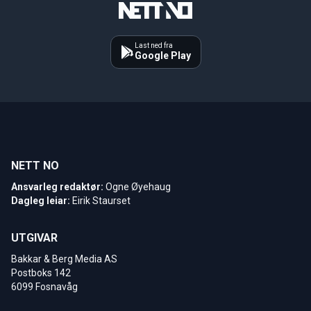
Last ned fra
Google Play
NETT NO
Ansvarleg redaktør:
Ogne Øyehaug
Dagleg leiar:
Eirik Staurset
UTGIVAR
Bakkar & Berg Media AS
Postboks 142
6099 Fosnavåg