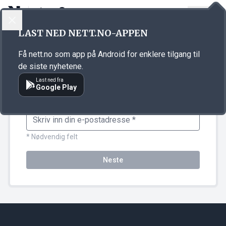
LOGG INN
MENY
Kjøpsprosess
LAST NED NETT.NO-APPEN
Få nett.no som app på Android for enklere tilgang til
de siste nyhetene.
Last ned fra
Logg inn eller opprett bruker
Google Play
Legg inn e-post, så ser vi om du har bruker
E-post
* Nødvendig felt
Neste