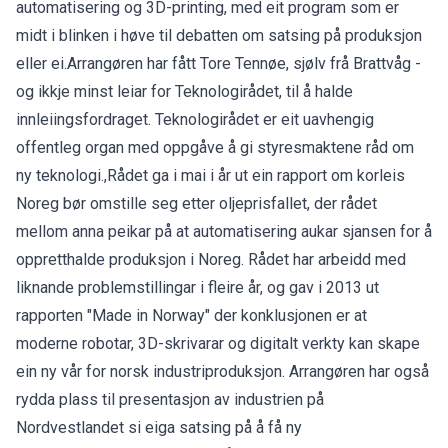
automatisering og 3D-printing, med eit program som er
midt i blinken i høve til debatten om satsing på produksjon
eller ei.Arrangøren har fått Tore Tennøe, sjølv frå Brattvåg -
og ikkje minst leiar for Teknologirådet, til å halde
innleiingsfordraget. Teknologirådet er eit uavhengig
offentleg organ med oppgåve å gi styresmaktene råd om
ny teknologi.,Rådet ga i mai i år ut ein rapport om korleis
Noreg bør omstille seg etter oljeprisfallet, der rådet
mellom anna peikar på at automatisering aukar sjansen for å
oppretthalde produksjon i Noreg. Rådet har arbeidd med
liknande problemstillingar i fleire år, og gav i 2013 ut
rapporten "Made in Norway" der konklusjonen er at
moderne robotar, 3D-skrivarar og digitalt verkty kan skape
ein ny vår for norsk industriproduksjon. Arrangøren har også
rydda plass til presentasjon av industrien på
Nordvestlandet si eiga satsing på å få ny