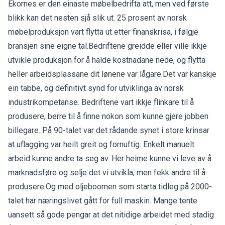
Ekornes er den einaste møbelbedrifta att, men ved første
blikk kan det nesten sjå slik ut. 25 prosent av norsk
møbelproduksjon vart flytta ut etter finanskrisa, i følgje
bransjen sine eigne tal.Bedriftene greidde eller ville ikkje
utvikle produksjon for å halde kostnadane nede, og flytta
heller arbeidsplassane dit lønene var lågare.Det var kanskje
ein tabbe, og definitivt synd for utviklinga av norsk
industrikompetanse. Bedriftene vart ikkje flinkare til å
produsere, berre til å finne nokon som kunne gjere jobben
billegare. På 90-talet var det rådande synet i store krinsar
at uflagging var heilt greit og fornuftig. Enkelt manuelt
arbeid kunne andre ta seg av. Her heime kunne vi leve av å
marknadsføre og selje det vi utvikla, men fekk andre til å
produsere.Og med oljeboomen som starta tidleg på 2000-
talet har næringslivet gått for full maskin. Mange tente
uansett så gode pengar at det nitidige arbeidet med stadig