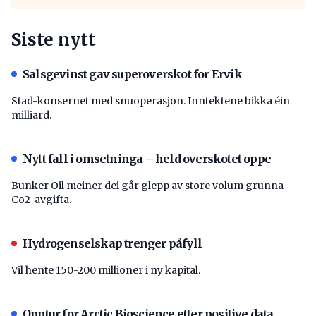
Siste nytt
Salsgevinst gav superoverskot for Ervik
Stad-konsernet med snuoperasjon. Inntektene bikka éin
milliard.
Nytt fall i omsetninga – held overskotet oppe
Bunker Oil meiner dei går glepp av store volum grunna
Co2-avgifta.
Hydrogenselskap trenger påfyll
Vil hente 150-200 millioner i ny kapital.
Opptur for Arctic Bioscience etter positive data