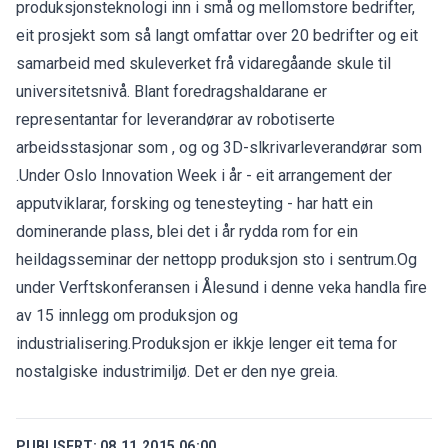
produksjonsteknologi inn i små og mellomstore bedrifter,
eit prosjekt som så langt omfattar over 20 bedrifter og eit
samarbeid med skuleverket frå vidaregåande skule til
universitetsnivå. Blant foredragshaldarane er
representantar for leverandørar av robotiserte
arbeidsstasjonar som , og og 3D-slkrivarleverandørar som
.Under Oslo Innovation Week i år - eit arrangement der
apputviklarar, forsking og tenesteyting - har hatt ein
dominerande plass, blei det i år rydda rom for ein
heildagsseminar der nettopp produksjon sto i sentrum.Og
under Verftskonferansen i Ålesund i denne veka handla fire
av 15 innlegg om produksjon og
industrialisering.Produksjon er ikkje lenger eit tema for
nostalgiske industrimiljø. Det er den nye greia.
PUBLISERT:
08.11.2015 06:00