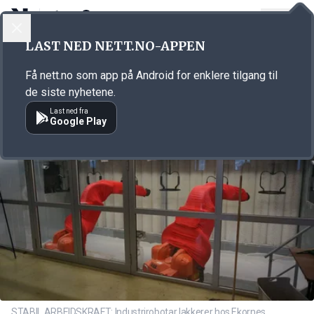
LOGG INN
MENY
Annonsørinnhold
LAST NED NETT.NO-APPEN
Link for annonse
Få nett.no som app på Android for enklere tilgang til
de siste nyhetene.
Last ned fra
Google Play
STABIL ARBEIDSKRAFT: Industrirobotar lakkerer hos Ekornes.