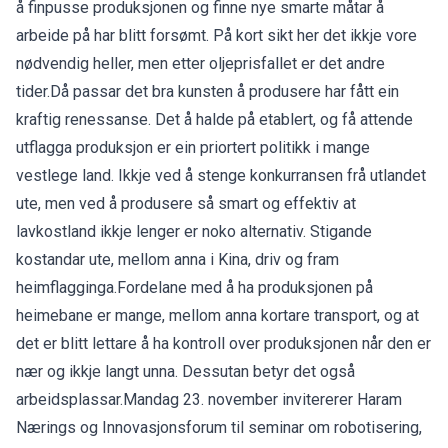
å finpusse produksjonen og finne nye smarte måtar å
arbeide på har blitt forsømt. På kort sikt her det ikkje vore
nødvendig heller, men etter oljeprisfallet er det andre
tider.Då passar det bra kunsten å produsere har fått ein
kraftig renessanse. Det å halde på etablert, og få attende
utflagga produksjon er ein priortert politikk i mange
vestlege land. Ikkje ved å stenge konkurransen frå utlandet
ute, men ved å produsere så smart og effektiv at
lavkostland ikkje lenger er noko alternativ. Stigande
kostandar ute, mellom anna i Kina, driv og fram
heimflagginga.Fordelane med å ha produksjonen på
heimebane er mange, mellom anna kortare transport, og at
det er blitt lettare å ha kontroll over produksjonen når den er
nær og ikkje langt unna. Dessutan betyr det også
arbeidsplassar.Mandag 23. november invitererer Haram
Nærings og Innovasjonsforum til seminar om robotisering,