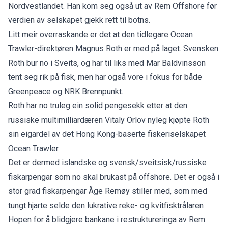
Nordvestlandet. Han kom seg også ut av Rem Offshore før
verdien av selskapet gjekk rett til botns.
Litt meir overraskande er det at den tidlegare Ocean
Trawler-direktøren Magnus Roth er med på laget. Svensken
Roth bur no i Sveits, og har til liks med Mar Baldvinsson
tent seg rik på fisk, men har også vore i fokus for både
Greenpeace og NRK Brennpunkt.
Roth har no truleg ein solid pengesekk etter at den
russiske multimilliardæren Vitaly Orlov nyleg kjøpte Roth
sin eigardel av det Hong Kong-baserte fiskeriselskapet
Ocean Trawler.
Det er dermed islandske og svensk/sveitsisk/russiske
fiskarpengar som no skal brukast på offshore. Det er også i
stor grad fiskarpengar Åge Remøy stiller med, som med
tungt hjarte selde den lukrative reke- og kvitfisktrålaren
Hopen for å blidgjere bankane i restruktureringa av Rem