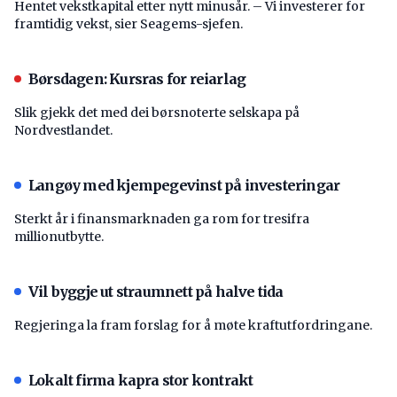
Hentet vekstkapital etter nytt minusår. – Vi investerer for
framtidig vekst, sier Seagems-sjefen.
Børsdagen: Kursras for reiarlag
Slik gjekk det med dei børsnoterte selskapa på
Nordvestlandet.
Langøy med kjempegevinst på investeringar
Sterkt år i finansmarknaden ga rom for tresifra
millionutbytte.
Vil byggje ut straumnett på halve tida
Regjeringa la fram forslag for å møte kraftutfordringane.
Lokalt firma kapra stor kontrakt