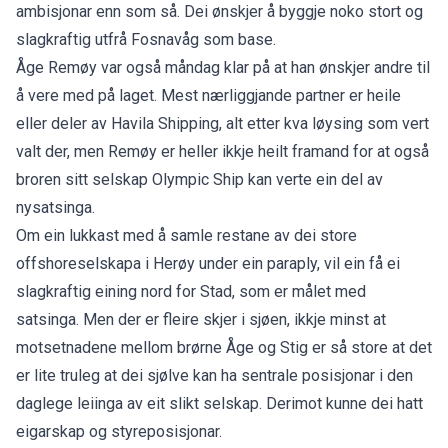
ambisjonar enn som så. Dei ønskjer å byggje noko stort og
slagkraftig utfrå Fosnavåg som base.
Åge Remøy var også måndag klar på at han ønskjer andre til
å vere med på laget. Mest nærliggjande partner er heile
eller deler av Havila Shipping, alt etter kva løysing som vert
valt der, men Remøy er heller ikkje heilt framand for at også
broren sitt selskap Olympic Ship kan verte ein del av
nysatsinga.
Om ein lukkast med å samle restane av dei store
offshoreselskapa i Herøy under ein paraply, vil ein få ei
slagkraftig eining nord for Stad, som er målet med
satsinga. Men der er fleire skjer i sjøen, ikkje minst at
motsetnadene mellom brørne Åge og Stig er så store at det
er lite truleg at dei sjølve kan ha sentrale posisjonar i den
daglege leiinga av eit slikt selskap. Derimot kunne dei hatt
eigarskap og styreposisjonar.