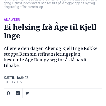
gong. Samstundes satsar han for fullt på å byggje opp eit nytt og
slagkraftig offshoreselskap.
ANALYSER
Ei helsing frå Åge til Kjell
Inge
Allereie den dagen Aker og Kjell Inge Røkke
stoppa Rem sin refinansieringsplan,
bestemte Åge Remøy seg for å slå hardt
tilbake.
KJETIL HAANES
10.10.2016