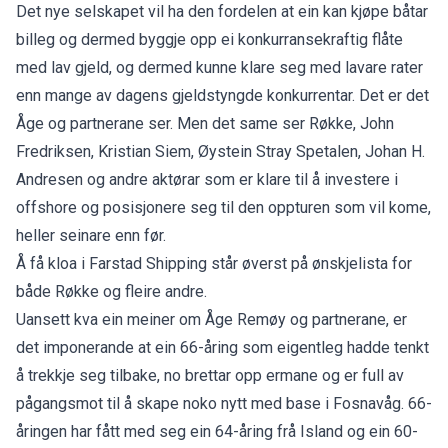
Det nye selskapet vil ha den fordelen at ein kan kjøpe båtar
billeg og dermed byggje opp ei konkurransekraftig flåte
med lav gjeld, og dermed kunne klare seg med lavare rater
enn mange av dagens gjeldstyngde konkurrentar. Det er det
Åge og partnerane ser. Men det same ser Røkke, John
Fredriksen, Kristian Siem, Øystein Stray Spetalen, Johan H.
Andresen og andre aktørar som er klare til å investere i
offshore og posisjonere seg til den oppturen som vil kome,
heller seinare enn før.
Å få kloa i Farstad Shipping står øverst på ønskjelista for
både Røkke og fleire andre.
Uansett kva ein meiner om Åge Remøy og partnerane, er
det imponerande at ein 66-åring som eigentleg hadde tenkt
å trekkje seg tilbake, no brettar opp ermane og er full av
pågangsmot til å skape noko nytt med base i Fosnavåg. 66-
åringen har fått med seg ein 64-åring frå Island og ein 60-