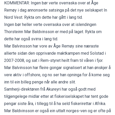
KOMMENTAR: Ingen bør verte overraska over at Åge
Remøy i dag annonserte satsinga på det nye selskapet In
Nord Vest. Rykta om dette har gått i lang tid.
Ingen bør heller verte overraska over at islendingen
Thorsteinn Mar Baldvinsson er med på laget. Rykta om
dette har også svirra i lang tid.
Mar Balvinsson har vore av Åge Remøy sine næraste
allierte sidan den opprivande maktkampen med Solstad i
2007-2008, og sat i Rem-styret heilt fram til våren i fjor.
Mar Balvinsson har fleire gongar signalisert at han ønskjer å
vere aktiv i offshore, og no ser han opninga for å kome seg
inn til ein billeg penge når alle andre slit.
Samherji-direktøren frå Akureyri har også godt med
tilgjengelege midlar etter at fiskeriselskapet har tent gode
pengar siste åra, i tillegg til å ha seld fiskerirettar i Afrika.
Mar Baldvinsson er også ein uttalt norges-ven og er ofte på