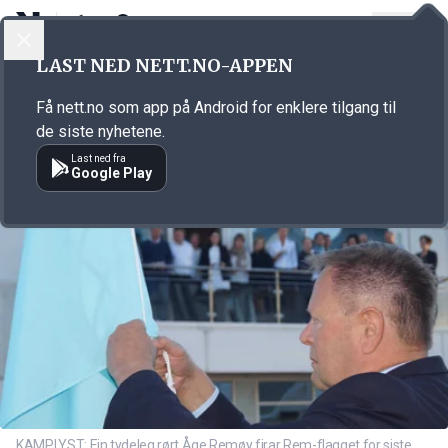
LOGG INN
MENY
Annonsørinnhold
LAST NED NETT.NO-APPEN
Link for annonse
Få nett.no som app på Android for enklere tilgang til
de siste nyhetene.
Last ned fra
Google Play
KAMPLYST: Ein tydeleg rørt Åge Remøy firar Rem-flagget for siste