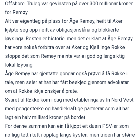
Offshore. Truleg var gevinsten på over 300 millionar kroner
for Remøy.
Alt var eigentleg på plass for Åge Remøy, heilt til Aker
kjøpte seg opp i eitt av obligasjonslåna og blokkerte
løysinga. Resten er historie, men det er klart at Åge Remøy
har vore nokså forbitra over at Aker og Kjell Inge Røkke
stoppa det som Remøy meinte var ei god og langsiktig
lokal løysing.
Åge Remøy har gjentatte gongar også prøvd å få Røkke i
tale, men seier at han har fått beskjed gjennom advokatar
om at Røkke ikkje ønskjer å prate.
Svaret til Røkke kom i dag med etableringa av In Nord Vest
med pengesterke og handlekraftige partnerar som alt har
lagt ein halv milliard kroner på bordet.
For denne summen kan ein få kjøpt eit dusin PSV-ar som
no ligg tett i tett i opplag langs kysten, men trioen har større