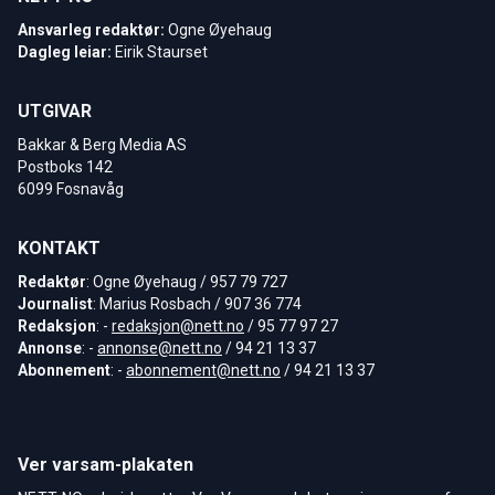
Ansvarleg redaktør:
Ogne Øyehaug
Dagleg leiar:
Eirik Staurset
UTGIVAR
Bakkar & Berg Media AS
Postboks 142
6099 Fosnavåg
KONTAKT
Redaktør
: Ogne Øyehaug / 957 79 727
Journalist
: Marius Rosbach / 907 36 774
Redaksjon
: -
redaksjon@nett.no
/ 95 77 97 27
Annonse
: -
annonse@nett.no
/ 94 21 13 37
Abonnement
: -
abonnement@nett.no
/ 94 21 13 37
Ver varsam-plakaten