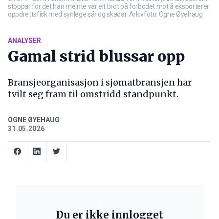
stoppar for det han meinte var eit brot på forbodet mot å eksporterer
oppdrettsfisk med synlege sår og skadar. Arkivfoto: Ogne Øyehaug
ANALYSER
Gamal strid blussar opp
Bransjeorganisasjon i sjømatbransjen har
tvilt seg fram til omstridd standpunkt.
OGNE ØYEHAUG
31.05.2026
Du er ikke innlogget