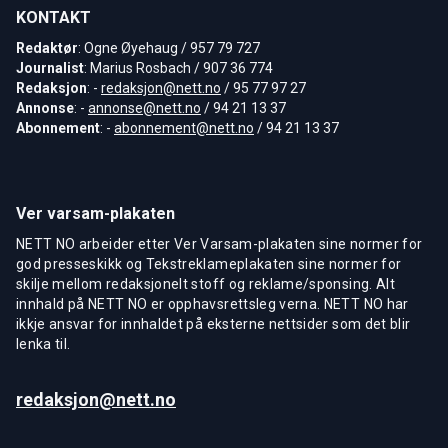
KONTAKT
Redaktør
: Ogne Øyehaug / 957 79 727
Journalist
: Marius Rosbach / 907 36 774
Redaksjon
: -
redaksjon@nett.no
/ 95 77 97 27
Annonse
: -
annonse@nett.no
/ 94 21 13 37
Abonnement
: -
abonnement@nett.no
/ 94 21 13 37
Ver varsam-plakaten
NETT NO arbeider etter Ver Varsam-plakaten sine normer for
god presseskikk og Tekstreklameplakaten sine normer for
skilje mellom redaksjonelt stoff og reklame/sponsing. Alt
innhald på NETT NO er opphavsrettsleg verna. NETT NO har
ikkje ansvar for innhaldet på eksterne nettsider som det blir
lenka til.
redaksjon@nett.no