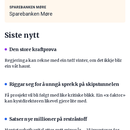
SPAREBANKEN MØRE
Sparebanken Møre
Siste nytt
Den store kraftprøva
Regjeringa kan rekne med ein tøff vinter, om det ikkje blir
ein våt haust.
Riggar seg for å unngå sprekk på skipstunnelen
Få prosjekt vil bli følgt med like kritiske blikk. Ein «x-faktor»
kan kystdirektøren likevel gjere lite med.
Satser nye millioner på restråstoff
Hentet vekstkapital etter nytt minusår. – Vi investerer for