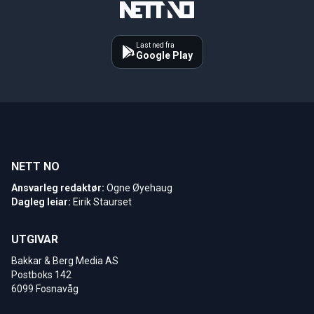
Last ned fra
Google Play
NETT NO
Ansvarleg redaktør:
Ogne Øyehaug
Dagleg leiar:
Eirik Staurset
UTGIVAR
Bakkar & Berg Media AS
Postboks 142
6099 Fosnavåg