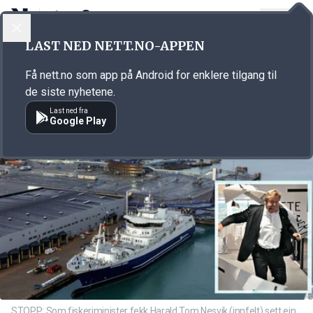
LOGG INN
MENY
Annonsørinnhold
LAST NED NETT.NO-APPEN
Link for annonse
Få nett.no som app på Android for enklere tilgang til
de siste nyhetene.
Last ned fra
Google Play
STOPP: Som fiskeriminister fekk Harald Tom Nesvik (innfelt) sett ein