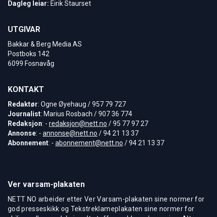
Dagleg leiar:
Eirik Staurset
UTGIVAR
Bakkar & Berg Media AS
Postboks 142
6099 Fosnavåg
KONTAKT
Redaktør
: Ogne Øyehaug / 957 79 727
Journalist
: Marius Rosbach / 907 36 774
Redaksjon
: -
redaksjon@nett.no
/ 95 77 97 27
Annonse
: -
annonse@nett.no
/ 94 21 13 37
Abonnement
: -
abonnement@nett.no
/ 94 21 13 37
Ver varsam-plakaten
NETT NO arbeider etter Ver Varsam-plakaten sine normer for
god presseskikk og Tekstreklameplakaten sine normer for