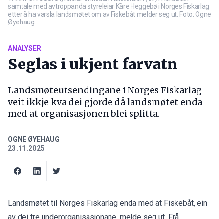
samtale med avtroppanda styreleiar Kåre Heggebø i Norges Fiskarlag
etter å ha varsla landsmøtet om av Fiskebåt melder seg ut. Foto: Ogne
Øyehaug
ANALYSER
Seglas i ukjent farvatn
Landsmøteutsendingane i Norges Fiskarlag
veit ikkje kva dei gjorde då landsmøtet enda
med at organisasjonen blei splitta.
OGNE ØYEHAUG
23.11.2025
Landsmøtet til Norges Fiskarlag enda med at Fiskebåt, ein
av dei tre underorganisasjonane, melde seg ut. Frå