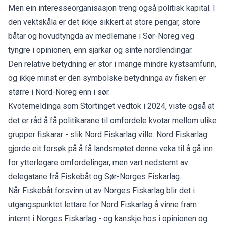
Men ein interesseorganisasjon treng også politisk kapital. I
den vektskåla er det ikkje sikkert at store pengar, store
båtar og hovudtyngda av medlemane i Sør-Noreg veg
tyngre i opinionen, enn sjarkar og sinte nordlendingar.
Den relative betydning er stor i mange mindre kystsamfunn,
og ikkje minst er den symbolske betydninga av fiskeri er
større i Nord-Noreg enn i sør.
Kvotemeldinga som Stortinget vedtok i 2024, viste også at
det er råd å få politikarane til omfordele kvotar mellom ulike
grupper fiskarar - slik Nord Fiskarlag ville. Nord Fiskarlag
gjorde eit forsøk på å få landsmøtet denne veka til å gå inn
for ytterlegare omfordelingar, men vart nedstemt av
delegatane frå Fiskebåt og Sør-Norges Fiskarlag.
Når Fiskebåt forsvinn ut av Norges Fiskarlag blir det i
utgangspunktet lettare for Nord Fiskarlag å vinne fram
internt i Norges Fiskarlag - og kanskje hos i opinionen og