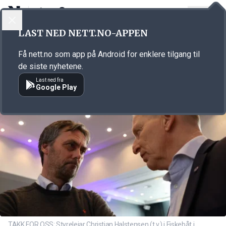
LOGG INN
MENY
Annonsørinnhold
LAST NED NETT.NO-APPEN
Link for annonse
Få nett.no som app på Android for enklere tilgang til
de siste nyhetene.
Last ned fra
Google Play
TAKK FOR OSS: Styreleiar Christian Halstensen (t.v.) i Fiskebåt i