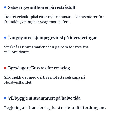
Satser nye millioner på restråstoff
Hentet vekstkapital etter nytt minusår. – Vi investerer for
framtidig vekst, sier Seagems-sjefen.
Langøy med kjempegevinst på investeringar
Sterkt år i finansmarknaden ga rom for tresifra
millionutbytte.
Børsdagen: Kursras for reiarlag
Slik gjekk det med dei børsnoterte selskapa på
Nordvestlandet.
Vil byggje ut straumnett på halve tida
Regjeringa la fram forslag for å møte kraftutfordringane.