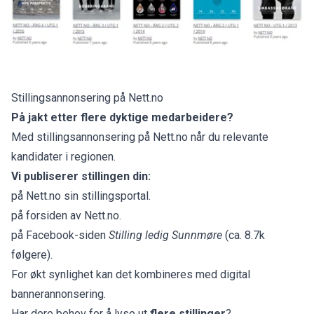
Stillingsannonsering på Nett.no
På jakt etter flere dyktige medarbeidere?
Med stillingsannonsering på Nett.no når du relevante
kandidater i regionen.
Vi publiserer stillingen din:
på Nett.no sin stillingsportal.
på forsiden av Nett.no.
på Facebook-siden
Stilling ledig Sunnmøre
(ca. 8.7k
følgere).
For økt synlighet kan det kombineres med digital
bannerannonsering.
Har dere behov for å lyse ut
flere stillinger
?