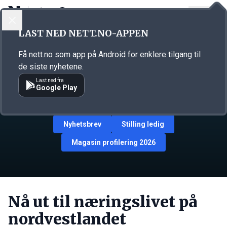
LOGG INN
MENY
LAST NED NETT.NO-APPEN
Få nett.no som app på Android for enklere tilgang til
Annonsering på Nett No
de siste nyhetene.
Last ned fra
Google Play
Digital annonsering
Brand Story
Magasin
Nyhetsbrev
Stilling ledig
Magasin profilering 2026
Nå ut til næringslivet på
nordvestlandet