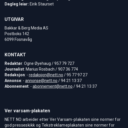
Dagleg leiar:
Eirik Staurset
UTGIVAR
Bakkar & Berg Media AS
Postboks 142
6099 Fosnavåg
KONTAKT
Redaktør
: Ogne Øyehaug / 957 79 727
Journalist
: Marius Rosbach / 907 36 774
Redaksjon
: -
redaksjon@nett.no
/ 95 77 97 27
Annonse
: -
annonse@nett.no
/ 94 21 13 37
Abonnement
: -
abonnement@nett.no
/ 94 21 13 37
Ver varsam-plakaten
NETT NO arbeider etter Ver Varsam-plakaten sine normer for
god presseskikk og Tekstreklameplakaten sine normer for