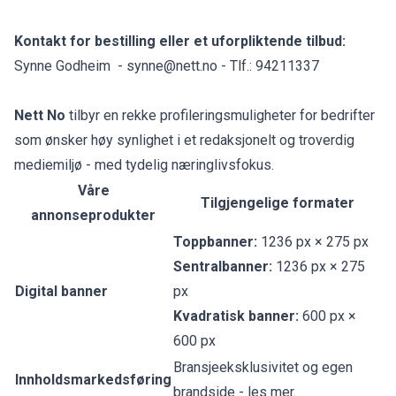
Kontakt for bestilling eller et uforpliktende tilbud:
Synne Godheim -
synne@nett.no
- Tlf.: 94211337
Nett No
tilbyr en rekke profileringsmuligheter for bedrifter
som ønsker høy synlighet i et redaksjonelt og troverdig
mediemiljø - med tydelig næringlivsfokus.
Våre
Tilgjengelige formater
annonseprodukter
Toppbanner:
1236 px × 275 px
Sentralbanner:
1236 px × 275
Digital banner
px
Kvadratisk banner:
600 px ×
600 px
Bransjeeksklusivitet og egen
Innholdsmarkedsføring
brandside -
les mer
.