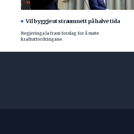
Vil byggje ut straumnett på halve tida
Regjeringa la fram forslag for å møte
kraftutfordringane.