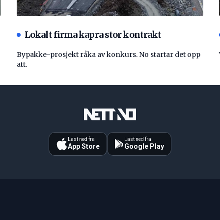
Lokalt firma kapra stor kontrakt
Bypakke-prosjekt råka av konkurs. No startar det opp
att.
Last ned fra
Last ned fra
App Store
Google Play