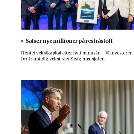
Satser nye millioner på restråstoff
Hentet vekstkapital etter nytt minusår. – Vi investerer
for framtidig vekst, sier Seagems-sjefen.