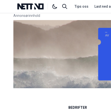
Tips oss
Last ned 
Annonsørinnhold
Link for annonse
BEDRIFTER