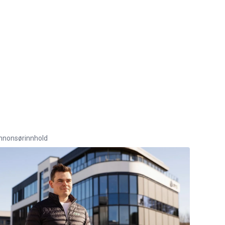
nnonsørinnhold