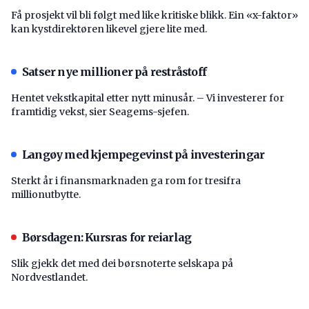
Få prosjekt vil bli følgt med like kritiske blikk. Ein «x-faktor»
kan kystdirektøren likevel gjere lite med.
Satser nye millioner på restråstoff
Hentet vekstkapital etter nytt minusår. – Vi investerer for
framtidig vekst, sier Seagems-sjefen.
Langøy med kjempegevinst på investeringar
Sterkt år i finansmarknaden ga rom for tresifra
millionutbytte.
Børsdagen: Kursras for reiarlag
Slik gjekk det med dei børsnoterte selskapa på
Nordvestlandet.