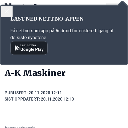
LOGG INN
MENY
Annonsørinnhold
LAST NED NETT.NO-APPEN
Link for annonse
Få nett.no som app på Android for enklere tilgang til
de siste nyhetene.
Last ned fra
Google Play
BEDRIFTER
A-K Maskiner
PUBLISERT:
20.11.2020 12:11
SIST OPPDATERT:
20.11.2020 12:13
Annonsørinnhold