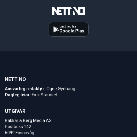
Last ned fra
Google Play
NETT NO
Ansvarleg redaktør:
Ogne Øyehaug
Dagleg leiar:
Eirik Staurset
UTGIVAR
Bakkar & Berg Media AS
Postboks 142
6099 Fosnavåg