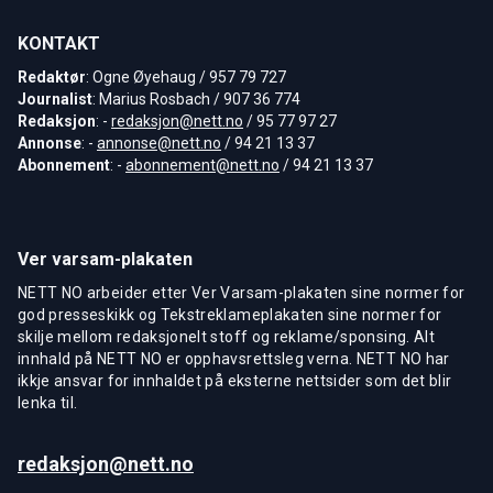
KONTAKT
Redaktør
: Ogne Øyehaug / 957 79 727
Journalist
: Marius Rosbach / 907 36 774
Redaksjon
: -
redaksjon@nett.no
/ 95 77 97 27
Annonse
: -
annonse@nett.no
/ 94 21 13 37
Abonnement
: -
abonnement@nett.no
/ 94 21 13 37
Ver varsam-plakaten
NETT NO arbeider etter Ver Varsam-plakaten sine normer for
god presseskikk og Tekstreklameplakaten sine normer for
skilje mellom redaksjonelt stoff og reklame/sponsing. Alt
innhald på NETT NO er opphavsrettsleg verna. NETT NO har
ikkje ansvar for innhaldet på eksterne nettsider som det blir
lenka til.
redaksjon@nett.no