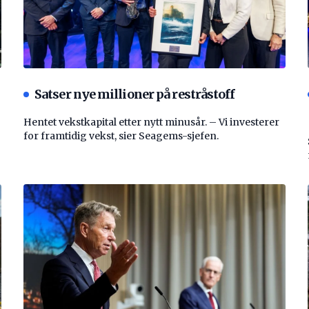
Satser nye millioner på restråstoff
Hentet vekstkapital etter nytt minusår. – Vi investerer
for framtidig vekst, sier Seagems-sjefen.