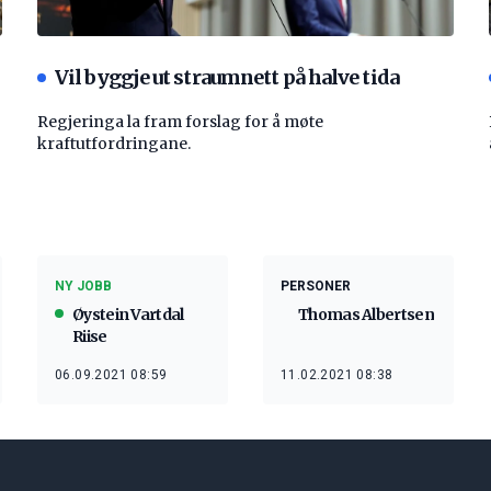
Vil byggje ut straumnett på halve tida
Regjeringa la fram forslag for å møte
kraftutfordringane.
NY JOBB
PERSONER
Øystein Vartdal
Thomas Albertsen
Riise
06.09.2021 08:59
11.02.2021 08:38