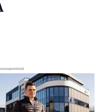
A
nnonsørinnhold