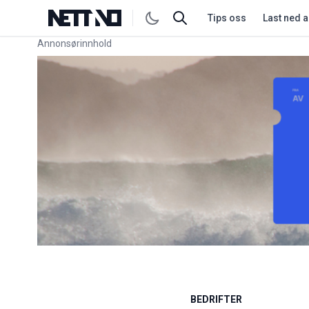
Tips oss
Last ned 
Annonsørinnhold
Link for annonse
BEDRIFTER