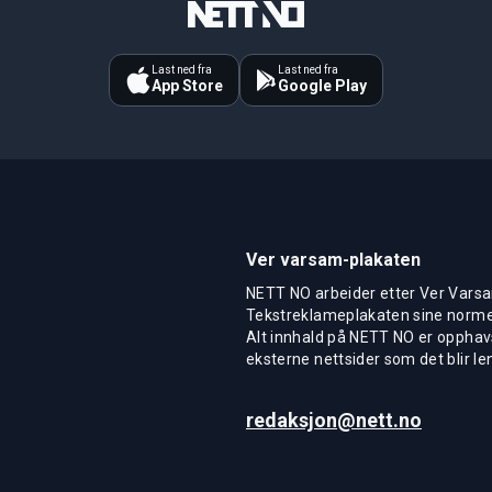
Last ned fra
Last ned fra
App Store
Google Play
Ver varsam-plakaten
NETT NO arbeider etter Ver Varsa
Tekstreklameplakaten sine normer
Alt innhald på NETT NO er opphavs
eksterne nettsider som det blir len
redaksjon@nett.no