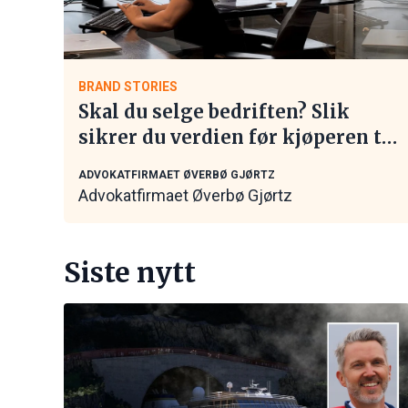
BRAND STORIES
Skal du selge bedriften? Slik
sikrer du verdien før kjøperen tar
kontakt
ADVOKATFIRMAET ØVERBØ GJØRTZ
Advokatfirmaet Øverbø Gjørtz
Siste nytt