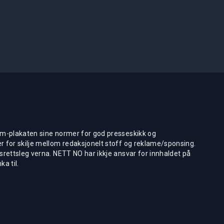
m-plakaten sine normer for god presseskikk og
 for skilje mellom redaksjonelt stoff og reklame/sponsing.
rettsleg verna. NETT NO har ikkje ansvar for innhaldet på
ka til.