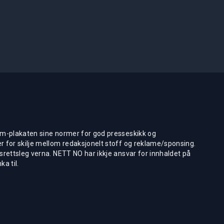
m-plakaten sine normer for god presseskikk og
 for skilje mellom redaksjonelt stoff og reklame/sponsing.
rettsleg verna. NETT NO har ikkje ansvar for innhaldet på
ka til.