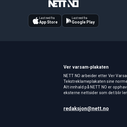
Last ned fra
Last ned fra
App Store
Google Play
Ver varsam-plakaten
NETT NO arbeider etter Ver Varsa
Tekstreklameplakaten sine normer
Alt innhald på NETT NO er opphavs
eksterne nettsider som det blir len
redaksjon@nett.no