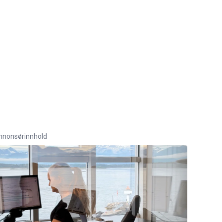
nnonsørinnhold