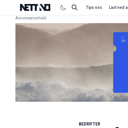
Tips oss
Last ned 
Annonsørinnhold
Link for annonse
BEDRIFTER