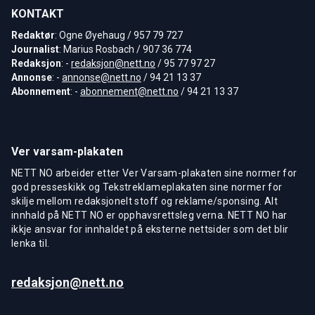
KONTAKT
Redaktør
: Ogne Øyehaug / 957 79 727
Journalist
: Marius Rosbach / 907 36 774
Redaksjon
: -
redaksjon@nett.no
/ 95 77 97 27
Annonse
: -
annonse@nett.no
/ 94 21 13 37
Abonnement
: -
abonnement@nett.no
/ 94 21 13 37
Ver varsam-plakaten
NETT NO arbeider etter Ver Varsam-plakaten sine normer for
god presseskikk og Tekstreklameplakaten sine normer for
skilje mellom redaksjonelt stoff og reklame/sponsing. Alt
innhald på NETT NO er opphavsrettsleg verna. NETT NO har
ikkje ansvar for innhaldet på eksterne nettsider som det blir
lenka til.
redaksjon@nett.no