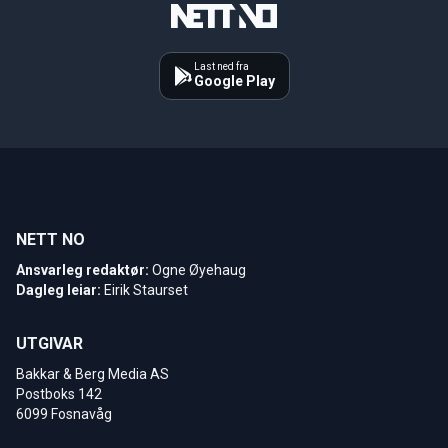
Last ned fra
Google Play
NETT NO
Ansvarleg redaktør:
Ogne Øyehaug
Dagleg leiar:
Eirik Staurset
UTGIVAR
Bakkar & Berg Media AS
Postboks 142
6099 Fosnavåg