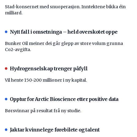
Stad-konsernet med snuoperasjon. Inntektene bikka éin
milliard.
Nytt fall i omsetninga – held overskotet oppe
Bunker Oil meiner dei går glepp av store volum grunna
Co2-avgifta.
Hydrogenselskap trenger påfyll
Vil hente 150-200 millioner i ny kapital.
Opptur for Arctic Bioscience etter positive data
Børsvinnar på resultat frå ny studie.
Jaktar kvinnelege førebilete og talent