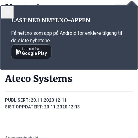
LOGG INN
MENY
Annonsørinnhold
LAST NED NETT.NO-APPEN
Link for annonse
Få nett.no som app på Android for enklere tilgang til
de siste nyhetene.
Last ned fra
Google Play
BEDRIFTER
Ateco Systems
PUBLISERT:
20.11.2020 12:11
SIST OPPDATERT:
20.11.2020 12:13
Annonsørinnhold