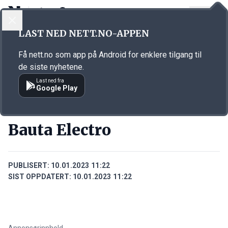
LOGG INN
MENY
Annonsørinnhold
LAST NED NETT.NO-APPEN
Link for annonse
Få nett.no som app på Android for enklere tilgang til
de siste nyhetene.
Last ned fra
Google Play
BEDRIFTER
Bauta Electro
PUBLISERT:
10.01.2023 11:22
SIST OPPDATERT:
10.01.2023 11:22
Annonsørinnhold