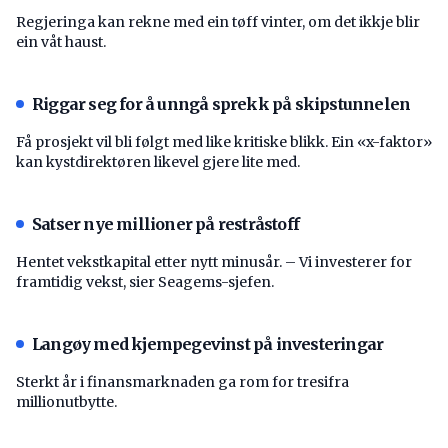
Regjeringa kan rekne med ein tøff vinter, om det ikkje blir
ein våt haust.
Riggar seg for å unngå sprekk på skipstunnelen
Få prosjekt vil bli følgt med like kritiske blikk. Ein «x-faktor»
kan kystdirektøren likevel gjere lite med.
Satser nye millioner på restråstoff
Hentet vekstkapital etter nytt minusår. – Vi investerer for
framtidig vekst, sier Seagems-sjefen.
Langøy med kjempegevinst på investeringar
Sterkt år i finansmarknaden ga rom for tresifra
millionutbytte.