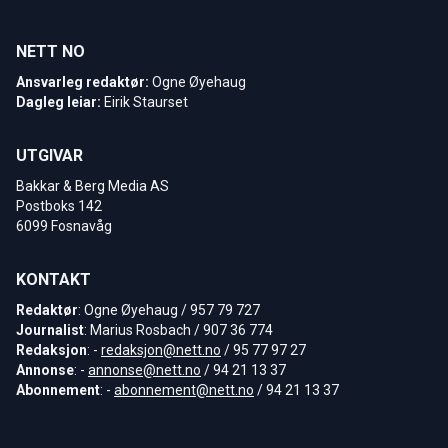
NETT NO
Ansvarleg redaktør:
Ogne Øyehaug
Dagleg leiar:
Eirik Staurset
UTGIVAR
Bakkar & Berg Media AS
Postboks 142
6099 Fosnavåg
KONTAKT
Redaktør
: Ogne Øyehaug / 957 79 727
Journalist
: Marius Rosbach / 907 36 774
Redaksjon
: -
redaksjon@nett.no
/ 95 77 97 27
Annonse
: -
annonse@nett.no
/ 94 21 13 37
Abonnement
: -
abonnement@nett.no
/ 94 21 13 37