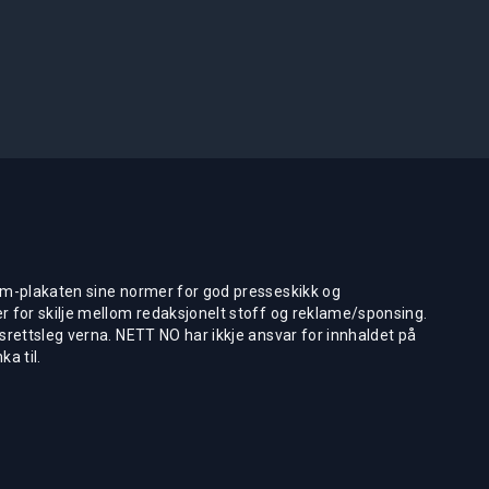
m-plakaten sine normer for god presseskikk og
 for skilje mellom redaksjonelt stoff og reklame/sponsing.
rettsleg verna. NETT NO har ikkje ansvar for innhaldet på
ka til.