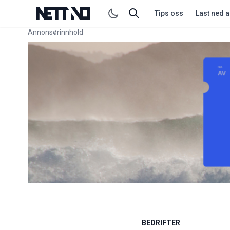
Tips oss
Last ned 
Annonsørinnhold
Link for annonse
BEDRIFTER