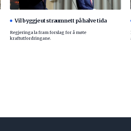
Vil byggje ut straumnett på halve tida
Regjeringa la fram forslag for å møte
kraftutfordringane.