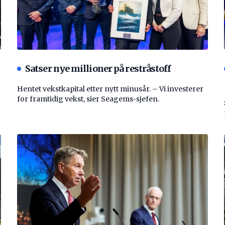
Satser nye millioner på restråstoff
Hentet vekstkapital etter nytt minusår. – Vi investerer
for framtidig vekst, sier Seagems-sjefen.