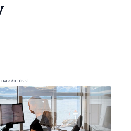
y
nnonsørinnhold