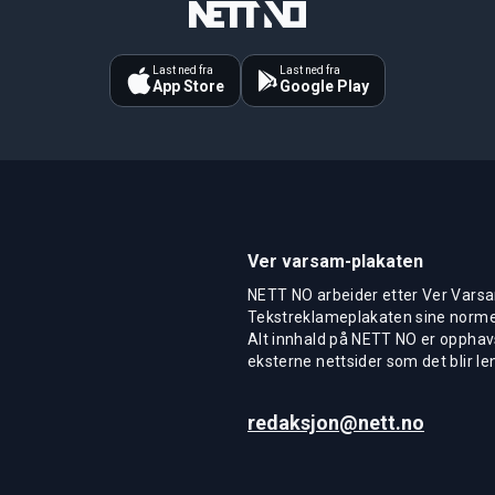
Last ned fra
Last ned fra
App Store
Google Play
Ver varsam-plakaten
NETT NO arbeider etter Ver Varsa
Tekstreklameplakaten sine normer
Alt innhald på NETT NO er opphavs
eksterne nettsider som det blir len
redaksjon@nett.no