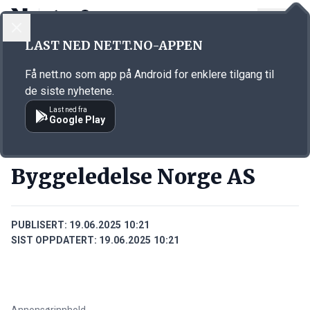
LOGG INN
MENY
Annonsørinnhold
LAST NED NETT.NO-APPEN
Link for annonse
Få nett.no som app på Android for enklere tilgang til
de siste nyhetene.
Last ned fra
Google Play
BEDRIFTER
Byggeledelse Norge AS
PUBLISERT:
19.06.2025 10:21
SIST OPPDATERT:
19.06.2025 10:21
Annonsørinnhold