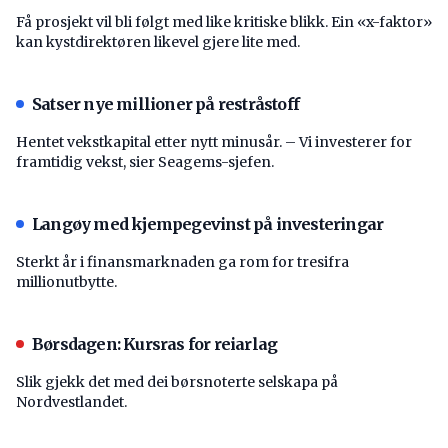
Få prosjekt vil bli følgt med like kritiske blikk. Ein «x-faktor»
kan kystdirektøren likevel gjere lite med.
Satser nye millioner på restråstoff
Hentet vekstkapital etter nytt minusår. – Vi investerer for
framtidig vekst, sier Seagems-sjefen.
Langøy med kjempegevinst på investeringar
Sterkt år i finansmarknaden ga rom for tresifra
millionutbytte.
Børsdagen: Kursras for reiarlag
Slik gjekk det med dei børsnoterte selskapa på
Nordvestlandet.