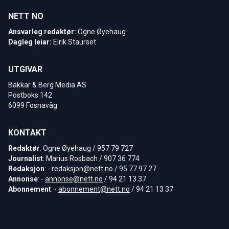
NETT NO
Ansvarleg redaktør:
Ogne Øyehaug
Dagleg leiar:
Eirik Staurset
UTGIVAR
Bakkar & Berg Media AS
Postboks 142
6099 Fosnavåg
KONTAKT
Redaktør
: Ogne Øyehaug / 957 79 727
Journalist
: Marius Rosbach / 907 36 774
Redaksjon
: -
redaksjon@nett.no
/ 95 77 97 27
Annonse
: -
annonse@nett.no
/ 94 21 13 37
Abonnement
: -
abonnement@nett.no
/ 94 21 13 37