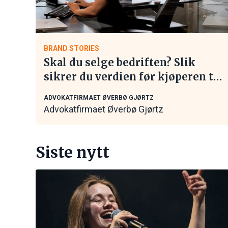
BRAND STORIES
Skal du selge bedriften? Slik
sikrer du verdien før kjøperen tar
kontakt
ADVOKATFIRMAET ØVERBØ GJØRTZ
Advokatfirmaet Øverbø Gjørtz
Siste nytt