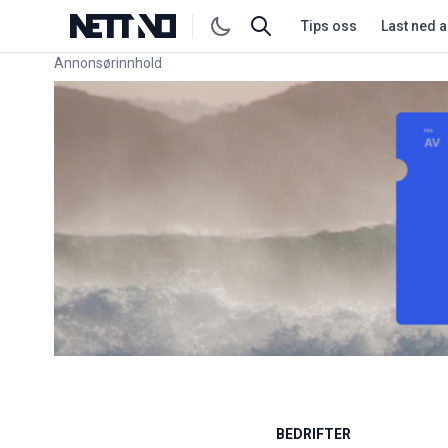
Tips oss
Last ned 
Annonsørinnhold
Link for annonse
BEDRIFTER