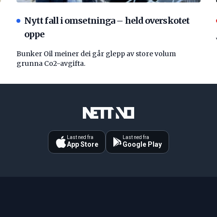
Nytt fall i omsetninga – held overskotet
oppe
Bunker Oil meiner dei går glepp av store volum
grunna Co2-avgifta.
Last ned fra
Last ned fra
App Store
Google Play