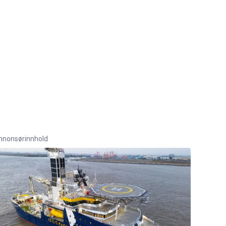
nnonsørinnhold