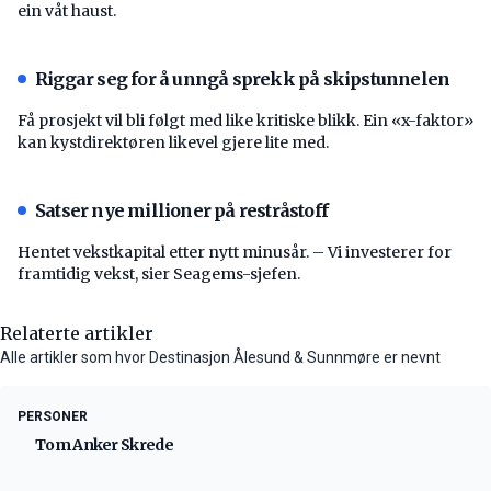
ein våt haust.
Riggar seg for å unngå sprekk på skipstunnelen
Få prosjekt vil bli følgt med like kritiske blikk. Ein «x-faktor»
kan kystdirektøren likevel gjere lite med.
Satser nye millioner på restråstoff
Hentet vekstkapital etter nytt minusår. – Vi investerer for
framtidig vekst, sier Seagems-sjefen.
Relaterte artikler
Alle artikler som hvor Destinasjon Ålesund & Sunnmøre er nevnt
PERSONER
Tom Anker Skrede