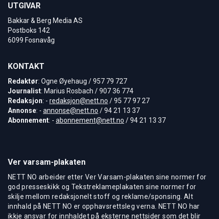
UTGIVAR
Bakkar & Berg Media AS
Postboks 142
6099 Fosnavåg
KONTAKT
Redaktør
: Ogne Øyehaug / 957 79 727
Journalist
: Marius Rosbach / 907 36 774
Redaksjon
: -
redaksjon@nett.no
/ 95 77 97 27
Annonse
: -
annonse@nett.no
/ 94 21 13 37
Abonnement
: -
abonnement@nett.no
/ 94 21 13 37
Ver varsam-plakaten
NETT NO arbeider etter Ver Varsam-plakaten sine normer for
god presseskikk og Tekstreklameplakaten sine normer for
skilje mellom redaksjonelt stoff og reklame/sponsing. Alt
innhald på NETT NO er opphavsrettsleg verna. NETT NO har
ikkje ansvar for innhaldet på eksterne nettsider som det blir