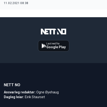
11.02.2021 08:38
Last ned fra
Google Play
NETT NO
Ansvarleg redaktør:
Ogne Øyehaug
Dagleg leiar:
Eirik Staurset