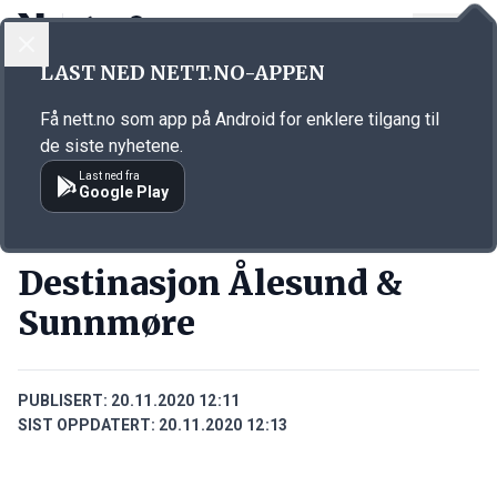
LOGG INN
MENY
Annonsørinnhold
LAST NED NETT.NO-APPEN
Link for annonse
Få nett.no som app på Android for enklere tilgang til
de siste nyhetene.
Last ned fra
Google Play
BEDRIFTER
Destinasjon Ålesund &
Sunnmøre
PUBLISERT:
20.11.2020 12:11
SIST OPPDATERT:
20.11.2020 12:13