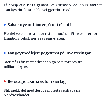
Få prosjekt vil bli følgt med like kritiske blikk. Ein «x-faktor»
kan kystdirektøren likevel gjere lite med.
Satser nye millioner på restråstoff
Hentet vekstkapital etter nytt minusår. – Vi investerer for
framtidig vekst, sier Seagems-sjefen.
Langøy med kjempegevinst på investeringar
Sterkt år i finansmarknaden ga rom for tresifra
millionutbytte.
Børsdagen: Kursras for reiarlag
Slik gjekk det med dei børsnoterte selskapa på
Nordvestlandet.