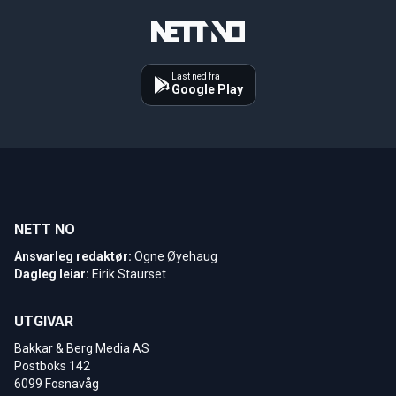
Last ned fra
Google Play
NETT NO
Ansvarleg redaktør:
Ogne Øyehaug
Dagleg leiar:
Eirik Staurset
UTGIVAR
Bakkar & Berg Media AS
Postboks 142
6099 Fosnavåg