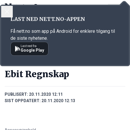
LOGG INN
MENY
Annonsørinnhold
LAST NED NETT.NO-APPEN
Link for annonse
Få nett.no som app på Android for enklere tilgang til
de siste nyhetene.
Last ned fra
Google Play
BEDRIFTER
Ebit Regnskap
PUBLISERT:
20.11.2020 12:11
SIST OPPDATERT:
20.11.2020 12:13
Annonsørinnhold