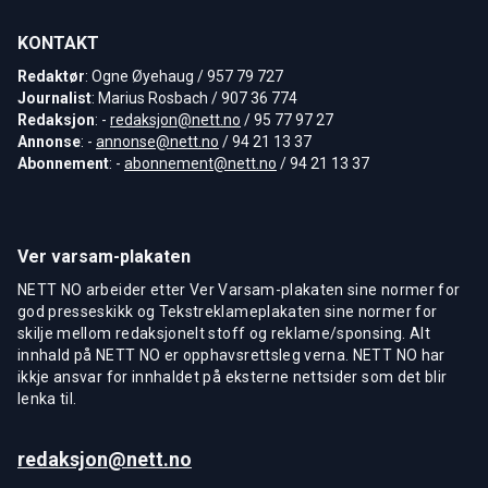
KONTAKT
Redaktør
: Ogne Øyehaug / 957 79 727
Journalist
: Marius Rosbach / 907 36 774
Redaksjon
: -
redaksjon@nett.no
/ 95 77 97 27
Annonse
: -
annonse@nett.no
/ 94 21 13 37
Abonnement
: -
abonnement@nett.no
/ 94 21 13 37
Ver varsam-plakaten
NETT NO arbeider etter Ver Varsam-plakaten sine normer for
god presseskikk og Tekstreklameplakaten sine normer for
skilje mellom redaksjonelt stoff og reklame/sponsing. Alt
innhald på NETT NO er opphavsrettsleg verna. NETT NO har
ikkje ansvar for innhaldet på eksterne nettsider som det blir
lenka til.
redaksjon@nett.no