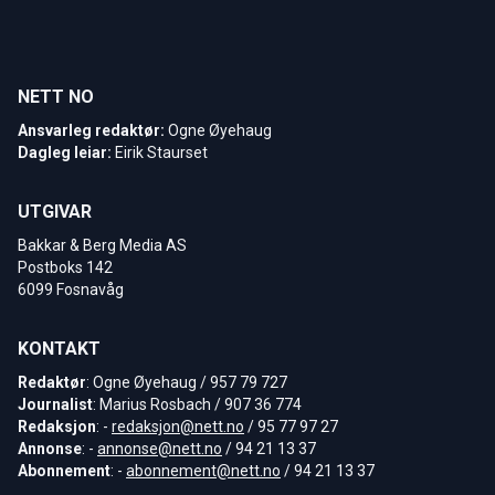
NETT NO
Ansvarleg redaktør:
Ogne Øyehaug
Dagleg leiar:
Eirik Staurset
UTGIVAR
Bakkar & Berg Media AS
Postboks 142
6099 Fosnavåg
KONTAKT
Redaktør
: Ogne Øyehaug / 957 79 727
Journalist
: Marius Rosbach / 907 36 774
Redaksjon
: -
redaksjon@nett.no
/ 95 77 97 27
Annonse
: -
annonse@nett.no
/ 94 21 13 37
Abonnement
: -
abonnement@nett.no
/ 94 21 13 37