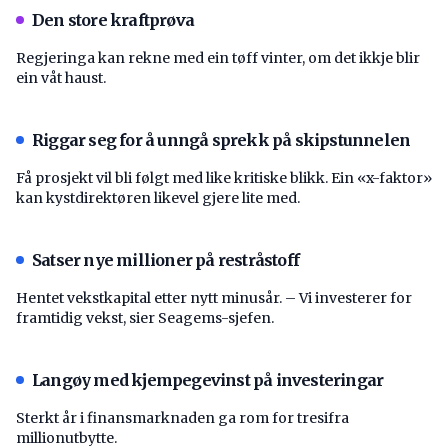
Den store kraftprøva
Regjeringa kan rekne med ein tøff vinter, om det ikkje blir
ein våt haust.
Riggar seg for å unngå sprekk på skipstunnelen
Få prosjekt vil bli følgt med like kritiske blikk. Ein «x-faktor»
kan kystdirektøren likevel gjere lite med.
Satser nye millioner på restråstoff
Hentet vekstkapital etter nytt minusår. – Vi investerer for
framtidig vekst, sier Seagems-sjefen.
Langøy med kjempegevinst på investeringar
Sterkt år i finansmarknaden ga rom for tresifra
millionutbytte.