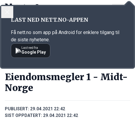
LOGG INN
MENY
Annonsørinnhold
LAST NED NETT.NO-APPEN
Link for annonse
Få nett.no som app på Android for enklere tilgang til
de siste nyhetene.
Last ned fra
Google Play
BEDRIFTER
Eiendomsmegler 1 - Midt-
Norge
PUBLISERT:
29.04.2021 22:42
SIST OPPDATERT:
29.04.2021 22:42