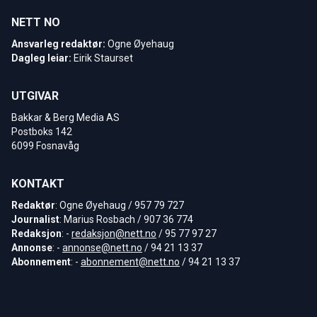
NETT NO
Ansvarleg redaktør:
Ogne Øyehaug
Dagleg leiar:
Eirik Staurset
UTGIVAR
Bakkar & Berg Media AS
Postboks 142
6099 Fosnavåg
KONTAKT
Redaktør
: Ogne Øyehaug / 957 79 727
Journalist
: Marius Rosbach / 907 36 774
Redaksjon
: -
redaksjon@nett.no
/ 95 77 97 27
Annonse
: -
annonse@nett.no
/ 94 21 13 37
Abonnement
: -
abonnement@nett.no
/ 94 21 13 37