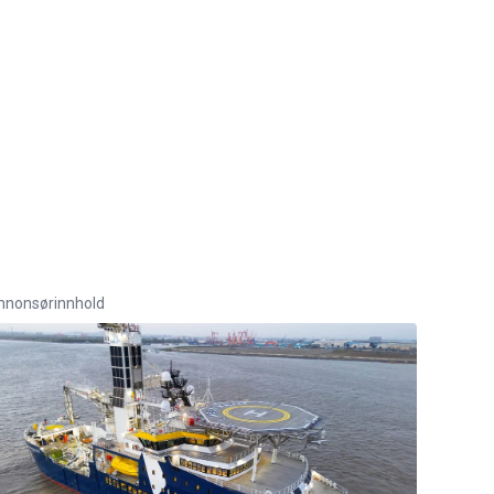
nnonsørinnhold