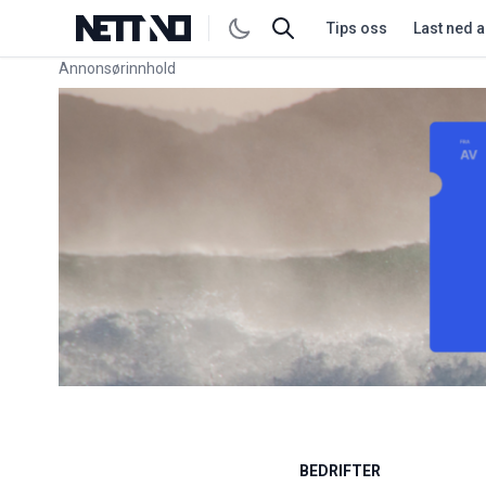
Tips oss
Last ned 
Annonsørinnhold
Link for annonse
BEDRIFTER