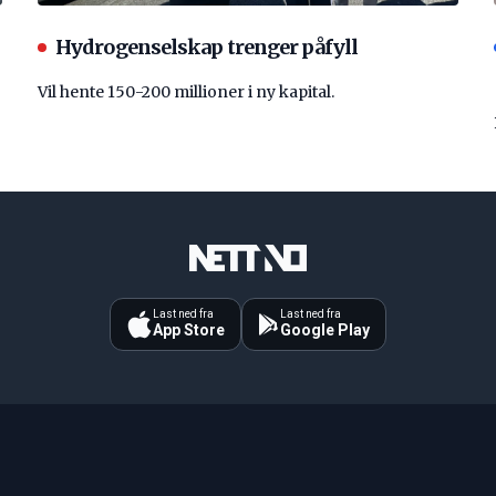
Hydrogenselskap trenger påfyll
Vil hente 150-200 millioner i ny kapital.
Last ned fra
Last ned fra
App Store
Google Play