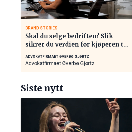
BRAND STORIES
Skal du selge bedriften? Slik
sikrer du verdien før kjøperen tar
kontakt
ADVOKATFIRMAET ØVERBØ GJØRTZ
Advokatfirmaet Øverbø Gjørtz
Siste nytt