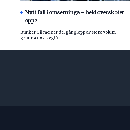
Nytt fall i omsetninga – held overskotet
oppe
Bunker Oil meiner dei går glepp av store volum
grunna Co2-avgifta.