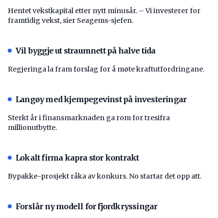
Hentet vekstkapital etter nytt minusår. – Vi investerer for
framtidig vekst, sier Seagems-sjefen.
Vil byggje ut straumnett på halve tida
Regjeringa la fram forslag for å møte kraftutfordringane.
Langøy med kjempegevinst på investeringar
Sterkt år i finansmarknaden ga rom for tresifra
millionutbytte.
Lokalt firma kapra stor kontrakt
Bypakke-prosjekt råka av konkurs. No startar det opp att.
Forslår ny modell for fjordkryssingar