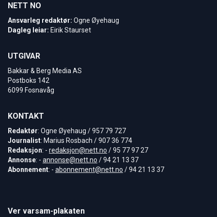
NETT NO
Ansvarleg redaktør:
Ogne Øyehaug
Dagleg leiar:
Eirik Staurset
UTGIVAR
Bakkar & Berg Media AS
Postboks 142
6099 Fosnavåg
KONTAKT
Redaktør
: Ogne Øyehaug / 957 79 727
Journalist
: Marius Rosbach / 907 36 774
Redaksjon
: -
redaksjon@nett.no
/ 95 77 97 27
Annonse
: -
annonse@nett.no
/ 94 21 13 37
Abonnement
: -
abonnement@nett.no
/ 94 21 13 37
Ver varsam-plakaten