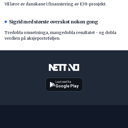
Vil lære av danskane i finansiering av E39-prosjekt.
Sigrid med største overskot nokon gong
Tredobla omsetninga, mangedobla resultatet - og dobla
verdien på aksjeporteføljen.
Last ned fra
Google Play