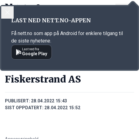
LOGG INN
MENY
Annonsørinnhold
LAST NED NETT.NO-APPEN
Link for annonse
Få nett.no som app på Android for enklere tilgang til
de siste nyhetene.
Last ned fra
Google Play
BEDRIFTER
Fiskerstrand AS
PUBLISERT:
28.04.2022 15:43
SIST OPPDATERT:
28.04.2022 15:52
Annonsørinnhold