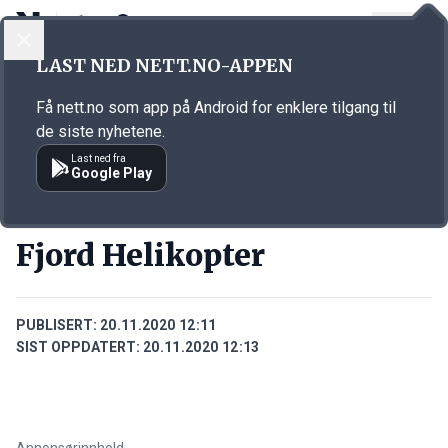
LOGG INN
MENY
Annonsørinnhold
LAST NED NETT.NO-APPEN
Link for annonse
Få nett.no som app på Android for enklere tilgang til
de siste nyhetene.
Last ned fra
Google Play
BEDRIFTER
Fjord Helikopter
PUBLISERT:
20.11.2020 12:11
SIST OPPDATERT:
20.11.2020 12:13
Annonsørinnhold