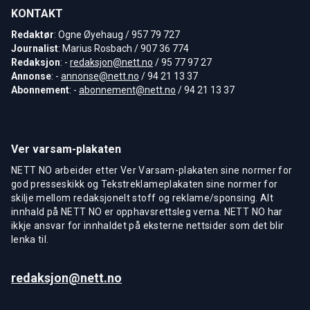
KONTAKT
Redaktør
: Ogne Øyehaug / 957 79 727
Journalist
: Marius Rosbach / 907 36 774
Redaksjon
: -
redaksjon@nett.no
/ 95 77 97 27
Annonse
: -
annonse@nett.no
/ 94 21 13 37
Abonnement
: -
abonnement@nett.no
/ 94 21 13 37
Ver varsam-plakaten
NETT NO arbeider etter Ver Varsam-plakaten sine normer for
god presseskikk og Tekstreklameplakaten sine normer for
skilje mellom redaksjonelt stoff og reklame/sponsing. Alt
innhald på NETT NO er opphavsrettsleg verna. NETT NO har
ikkje ansvar for innhaldet på eksterne nettsider som det blir
lenka til.
redaksjon@nett.no