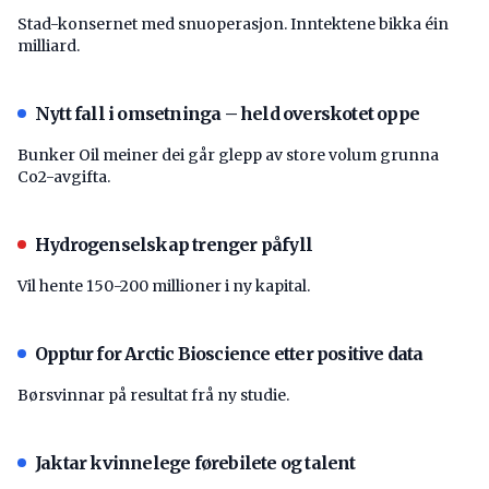
Stad-konsernet med snuoperasjon. Inntektene bikka éin
milliard.
Nytt fall i omsetninga – held overskotet oppe
Bunker Oil meiner dei går glepp av store volum grunna
Co2-avgifta.
Hydrogenselskap trenger påfyll
Vil hente 150-200 millioner i ny kapital.
Opptur for Arctic Bioscience etter positive data
Børsvinnar på resultat frå ny studie.
Jaktar kvinnelege førebilete og talent