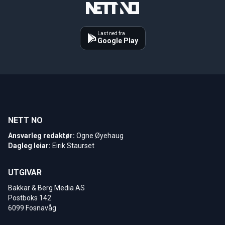
Last ned fra
Google Play
NETT NO
Ansvarleg redaktør:
Ogne Øyehaug
Dagleg leiar:
Eirik Staurset
UTGIVAR
Bakkar & Berg Media AS
Postboks 142
6099 Fosnavåg