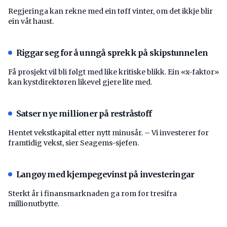
Regjeringa kan rekne med ein tøff vinter, om det ikkje blir
ein våt haust.
Riggar seg for å unngå sprekk på skipstunnelen
Få prosjekt vil bli følgt med like kritiske blikk. Ein «x-faktor»
kan kystdirektøren likevel gjere lite med.
Satser nye millioner på restråstoff
Hentet vekstkapital etter nytt minusår. – Vi investerer for
framtidig vekst, sier Seagems-sjefen.
Langøy med kjempegevinst på investeringar
Sterkt år i finansmarknaden ga rom for tresifra
millionutbytte.