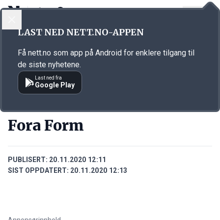
LOGG INN
MENY
Annonsørinnhold
LAST NED NETT.NO-APPEN
Link for annonse
Få nett.no som app på Android for enklere tilgang til
de siste nyhetene.
Last ned fra
Google Play
BEDRIFTER
Fora Form
PUBLISERT:
20.11.2020 12:11
SIST OPPDATERT:
20.11.2020 12:13
Annonsørinnhold