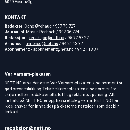
6099 Fosnavåg
KONTAKT
Redaktør
: Ogne Øyehaug / 957 79 727
Journalist
: Marius Rosbach / 907 36 774
Redaksjon
: -
redaksjon@nett.no
/ 95 77 97 27
Annonse
: -
annonse@nett.no
/ 94 21 13 37
Abonnement
: -
abonnement@nett.no
/ 94 21 13 37
Ver varsam-plakaten
NETT NO arbeider etter Ver Varsam-plakaten sine normer for
god presseskikk og Tekstreklameplakaten sine normer for
skilje mellom redaksjonelt stoff og reklame/sponsing. Alt
innhald på NETT NO er opphavsrettsleg verna. NETT NO har
ikkje ansvar for innhaldet på eksterne nettsider som det blir
lenka til.
redaksjon@nett.no