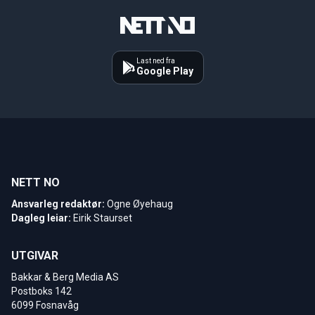
Last ned fra
Google Play
NETT NO
Ansvarleg redaktør:
Ogne Øyehaug
Dagleg leiar:
Eirik Staurset
UTGIVAR
Bakkar & Berg Media AS
Postboks 142
6099 Fosnavåg