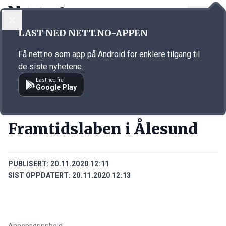
LOGG INN
MENY
Annonsørinnhold
LAST NED NETT.NO-APPEN
Link for annonse
Få nett.no som app på Android for enklere tilgang til
de siste nyhetene.
Last ned fra
Google Play
BEDRIFTER
Framtidslaben i Ålesund
PUBLISERT:
20.11.2020 12:11
SIST OPPDATERT:
20.11.2020 12:13
Annonsørinnhold