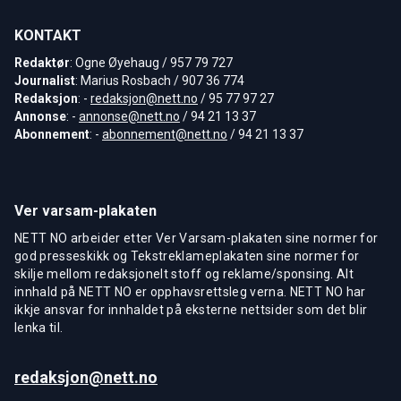
KONTAKT
Redaktør
: Ogne Øyehaug / 957 79 727
Journalist
: Marius Rosbach / 907 36 774
Redaksjon
: -
redaksjon@nett.no
/ 95 77 97 27
Annonse
: -
annonse@nett.no
/ 94 21 13 37
Abonnement
: -
abonnement@nett.no
/ 94 21 13 37
Ver varsam-plakaten
NETT NO arbeider etter Ver Varsam-plakaten sine normer for
god presseskikk og Tekstreklameplakaten sine normer for
skilje mellom redaksjonelt stoff og reklame/sponsing. Alt
innhald på NETT NO er opphavsrettsleg verna. NETT NO har
ikkje ansvar for innhaldet på eksterne nettsider som det blir
lenka til.
redaksjon@nett.no