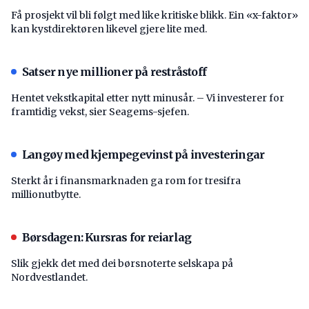
Få prosjekt vil bli følgt med like kritiske blikk. Ein «x-faktor»
kan kystdirektøren likevel gjere lite med.
Satser nye millioner på restråstoff
Hentet vekstkapital etter nytt minusår. – Vi investerer for
framtidig vekst, sier Seagems-sjefen.
Langøy med kjempegevinst på investeringar
Sterkt år i finansmarknaden ga rom for tresifra
millionutbytte.
Børsdagen: Kursras for reiarlag
Slik gjekk det med dei børsnoterte selskapa på
Nordvestlandet.