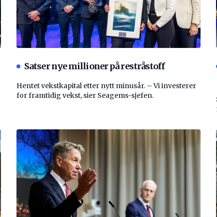
Satser nye millioner på restråstoff
Hentet vekstkapital etter nytt minusår. – Vi investerer
for framtidig vekst, sier Seagems-sjefen.