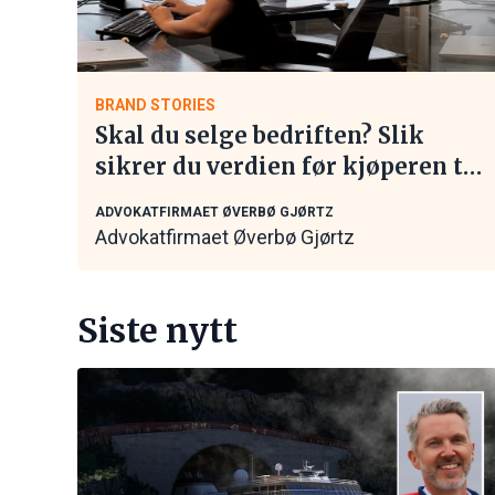
BRAND STORIES
Skal du selge bedriften? Slik
sikrer du verdien før kjøperen tar
kontakt
ADVOKATFIRMAET ØVERBØ GJØRTZ
Advokatfirmaet Øverbø Gjørtz
Siste nytt