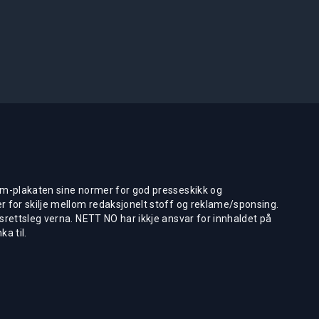
m-plakaten sine normer for god presseskikk og
 for skilje mellom redaksjonelt stoff og reklame/sponsing.
rettsleg verna. NETT NO har ikkje ansvar for innhaldet på
ka til.