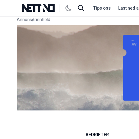
Tips oss
Last ned 
Annonsørinnhold
Link for annonse
BEDRIFTER