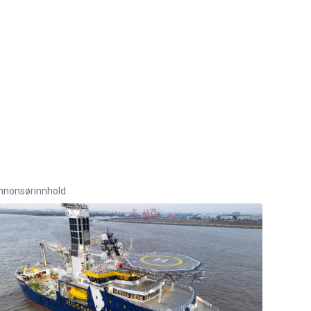
nnonsørinnhold