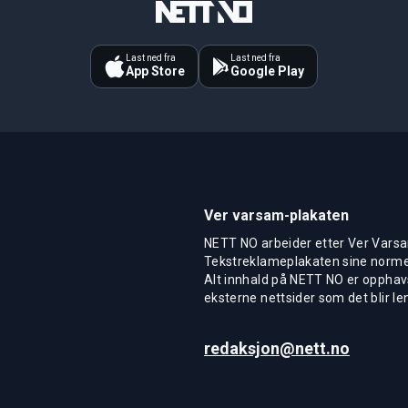
Last ned fra
Last ned fra
App Store
Google Play
Ver varsam-plakaten
NETT NO arbeider etter Ver Varsa
Tekstreklameplakaten sine normer
Alt innhald på NETT NO er opphavs
eksterne nettsider som det blir len
redaksjon@nett.no