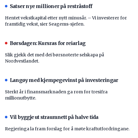
Satser nye millioner på restråstoff
Hentet vekstkapital etter nytt minusår. – Vi investerer for
framtidig vekst, sier Seagems-sjefen.
Børsdagen: Kursras for reiarlag
Slik gjekk det med dei børsnoterte selskapa på
Nordvestlandet.
Langøy med kjempegevinst på investeringar
Sterkt år i finansmarknaden ga rom for tresifra
millionutbytte.
Vil byggje ut straumnett på halve tida
Regjeringa la fram forslag for å møte kraftutfordringane.