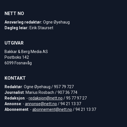
NETT NO
Ansvarleg redaktør:
Ogne Øyehaug
Dagleg leiar:
Eirik Staurset
UTGIVAR
Bakkar & Berg Media AS
Postboks 142
6099 Fosnavåg
KONTAKT
Redaktør
: Ogne Øyehaug / 957 79 727
Journalist
: Marius Rosbach / 907 36 774
Redaksjon
: -
redaksjon@nett.no
/ 95 77 97 27
Annonse
: -
annonse@nett.no
/ 94 21 13 37
Abonnement
: -
abonnement@nett.no
/ 94 21 13 37