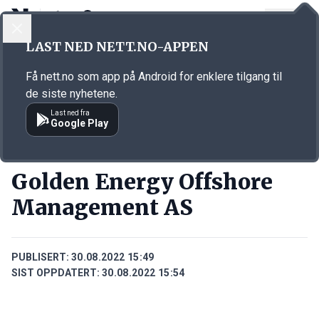
LOGG INN
MENY
Annonsørinnhold
LAST NED NETT.NO-APPEN
Link for annonse
Få nett.no som app på Android for enklere tilgang til
de siste nyhetene.
Last ned fra
Google Play
BEDRIFTER
Golden Energy Offshore
Management AS
PUBLISERT:
30.08.2022 15:49
SIST OPPDATERT:
30.08.2022 15:54