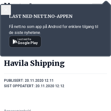
LOGG INN
MENY
Annonsørinnhold
LAST NED NETT.NO-APPEN
Link for annonse
Få nett.no som app på Android for enklere tilgang til
de siste nyhetene.
Last ned fra
Google Play
BEDRIFTER
Havila Shipping
PUBLISERT:
20.11.2020 12:11
SIST OPPDATERT:
20.11.2020 12:12
Annonsørinnhold