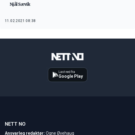
Njål Sævik
11.02.2021 08:38
Last ned fra
Google Play
NETT NO
Ansvarleg redaktør:
Ogne Øyehaug