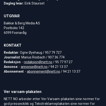
Dagleg leiar:
Eirik Staurset
UTGIVAR
Bakkar & Berg Media AS
Postboks 142
6099 Fosnavåg
KONTAKT
Redaktør
: Ogne Øyehaug / 957 79 727
Journalist
: Marius Rosbach / 907 36 774
Redaksjon
: -
redaksjon@nett.no
/ 95 77 97 27
Annonse
: -
annonse@nett.no
/ 94 21 13 37
Abonnement
: -
abonnement@nett.no
/ 94 21 13 37
Ver varsam-plakaten
NETT NO arbeider etter Ver Varsam-plakaten sine normer for
god presseskikk og Tekstreklameplakaten sine normer for