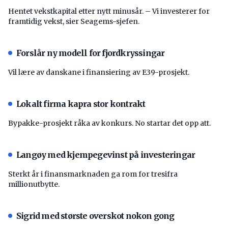
Hentet vekstkapital etter nytt minusår. – Vi investerer for
framtidig vekst, sier Seagems-sjefen.
Forslår ny modell for fjordkryssingar
Vil lære av danskane i finansiering av E39-prosjekt.
Lokalt firma kapra stor kontrakt
Bypakke-prosjekt råka av konkurs. No startar det opp att.
Langøy med kjempegevinst på investeringar
Sterkt år i finansmarknaden ga rom for tresifra
millionutbytte.
Sigrid med største overskot nokon gong