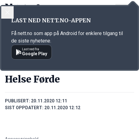
LOGG INN
MENY
Annonsørinnhold
LAST NED NETT.NO-APPEN
Link for annonse
Få nett.no som app på Android for enklere tilgang til
de siste nyhetene.
Last ned fra
Google Play
BEDRIFTER
Helse Førde
PUBLISERT:
20.11.2020 12:11
SIST OPPDATERT:
20.11.2020 12:12
Annonsørinnhold