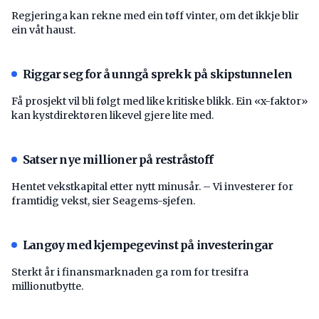
Regjeringa kan rekne med ein tøff vinter, om det ikkje blir
ein våt haust.
Riggar seg for å unngå sprekk på skipstunnelen
Få prosjekt vil bli følgt med like kritiske blikk. Ein «x-faktor»
kan kystdirektøren likevel gjere lite med.
Satser nye millioner på restråstoff
Hentet vekstkapital etter nytt minusår. – Vi investerer for
framtidig vekst, sier Seagems-sjefen.
Langøy med kjempegevinst på investeringar
Sterkt år i finansmarknaden ga rom for tresifra
millionutbytte.