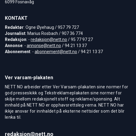
6099 Fosnavåg
KONTAKT
Redaktør
: Ogne Øyehaug / 957 79 727
Journalist
: Marius Rosbach / 907 36 774
Redaksjon
: -
redaksjon@nett.no
/ 95 77 97 27
Annonse
: -
annonse@nett.no
/ 94 21 13 37
Abonnement
: -
abonnement@nett.no
/ 94 21 13 37
Ver varsam-plakaten
NETT NO arbeider etter Ver Varsam-plakaten sine normer for
god presseskikk og Tekstreklameplakaten sine normer for
skilje mellom redaksjonelt stoff og reklame/sponsing. Alt
innhald på NETT NO er opphavsrettsleg verna. NETT NO har
ikkje ansvar for innhaldet på eksterne nettsider som det blir
lenka til.
redaksjon@nett.no