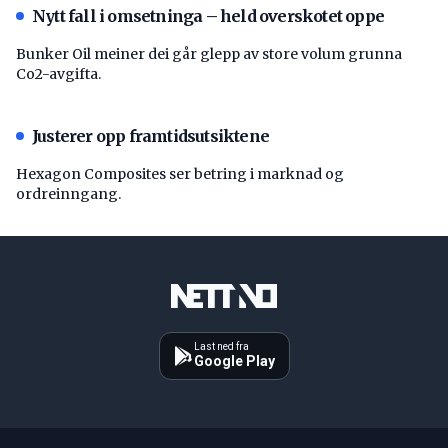
Nytt fall i omsetninga – held overskotet oppe
Bunker Oil meiner dei går glepp av store volum grunna
Co2-avgifta.
Justerer opp framtidsutsiktene
Hexagon Composites ser betring i marknad og
ordreinngang.
Last ned fra
Google Play