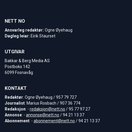
NETT NO
Ansvarleg redaktør:
Ogne Øyehaug
Dagleg leiar:
Eirik Staurset
UTGIVAR
Bakkar & Berg Media AS
Postboks 142
6099 Fosnavåg
KONTAKT
Redaktør
: Ogne Øyehaug / 957 79 727
Journalist
: Marius Rosbach / 907 36 774
Redaksjon
: -
redaksjon@nett.no
/ 95 77 97 27
Annonse
: -
annonse@nett.no
/ 94 21 13 37
Abonnement
: -
abonnement@nett.no
/ 94 21 13 37