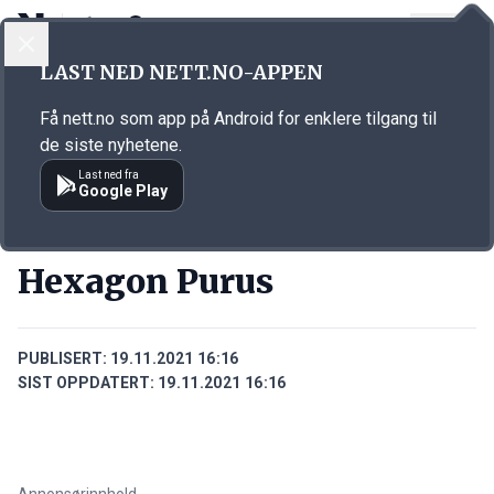
LOGG INN
MENY
Annonsørinnhold
LAST NED NETT.NO-APPEN
Link for annonse
Få nett.no som app på Android for enklere tilgang til
de siste nyhetene.
Last ned fra
Google Play
BEDRIFTER
Hexagon Purus
PUBLISERT:
19.11.2021 16:16
SIST OPPDATERT:
19.11.2021 16:16
Annonsørinnhold