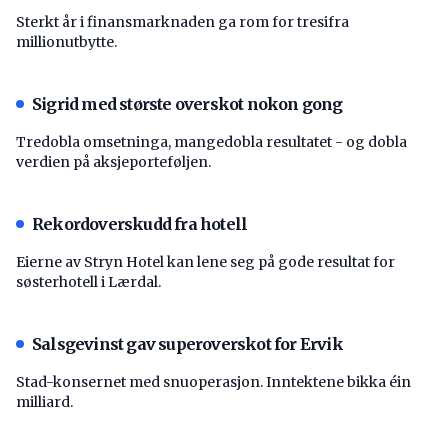
Sterkt år i finansmarknaden ga rom for tresifra
millionutbytte.
Sigrid med største overskot nokon gong
Tredobla omsetninga, mangedobla resultatet - og dobla
verdien på aksjeporteføljen.
Rekordoverskudd fra hotell
Eierne av Stryn Hotel kan lene seg på gode resultat for
søsterhotell i Lærdal.
Salsgevinst gav superoverskot for Ervik
Stad-konsernet med snuoperasjon. Inntektene bikka éin
milliard.