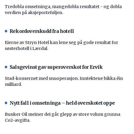
Tredobla omsetninga, mangedobla resultatet - og dobla
verdien på aksjeporteføljen.
Rekordoverskudd fra hotell
Eierne av Stryn Hotel kan lene seg på gode resultat for
søsterhotell i Lærdal.
Salsgevinst gav superoverskot for Ervik
Stad-konsernet med snuoperasjon. Inntektene bikka éin
milliard.
Nytt fall i omsetninga – held overskotet oppe
Bunker Oil meiner dei går glepp av store volum grunna
Co2-avgifta.