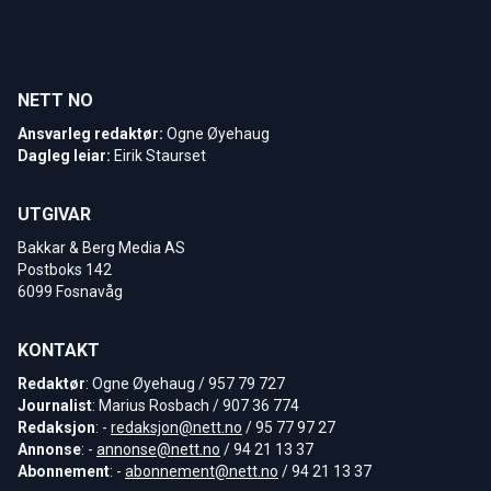
NETT NO
Ansvarleg redaktør:
Ogne Øyehaug
Dagleg leiar:
Eirik Staurset
UTGIVAR
Bakkar & Berg Media AS
Postboks 142
6099 Fosnavåg
KONTAKT
Redaktør
: Ogne Øyehaug / 957 79 727
Journalist
: Marius Rosbach / 907 36 774
Redaksjon
: -
redaksjon@nett.no
/ 95 77 97 27
Annonse
: -
annonse@nett.no
/ 94 21 13 37
Abonnement
: -
abonnement@nett.no
/ 94 21 13 37