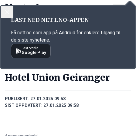
LOGG INN
MENY
Annonsørinnhold
LAST NED NETT.NO-APPEN
Link for annonse
Få nett.no som app på Android for enklere tilgang til
de siste nyhetene.
Last ned fra
Google Play
BEDRIFTER
Hotel Union Geiranger
PUBLISERT:
27.01.2025 09:58
SIST OPPDATERT:
27.01.2025 09:58
Annonsørinnhold